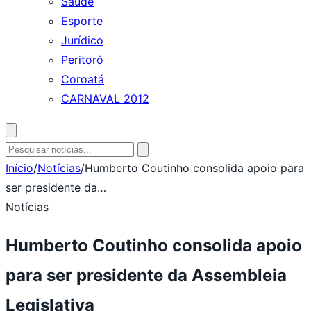
Saúde
Esporte
Jurídico
Peritoró
Coroatá
CARNAVAL 2012
Abrir
busca
Pesquisar
por:
Início
/
Notícias
/
Humberto Coutinho consolida apoio para
ser presidente da…
Notícias
Humberto Coutinho consolida apoio
para ser presidente da Assembleia
Legislativa