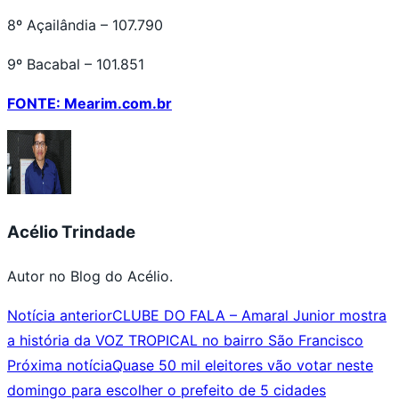
8º Açailândia – 107.790
9º Bacabal – 101.851
FONTE: Mearim.com.br
Acélio Trindade
Autor no Blog do Acélio.
Notícia anterior
CLUBE DO FALA – Amaral Junior mostra
a história da VOZ TROPICAL no bairro São Francisco
Próxima notícia
Quase 50 mil eleitores vão votar neste
domingo para escolher o prefeito de 5 cidades