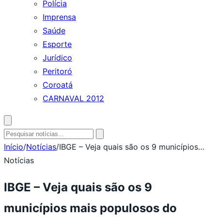
Polícia
Imprensa
Saúde
Esporte
Jurídico
Peritoró
Coroatá
CARNAVAL 2012
Abrir
busca
Pesquisar
por:
Início
/
Notícias
/
IBGE – Veja quais são os 9 municípios…
Notícias
IBGE – Veja quais são os 9
municípios mais populosos do