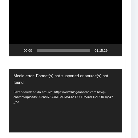
de
vídeo
00:00
01:15:29
Tocador
Media error: Format(s) not supported or source(s) not
de
found
vídeo
Fazer download do arquivo: https://www.blogdoacelio.com.br/wp-
content/uploads/2026/07/COM-FARMACIA-DO-TRABALHADOR.mp4?
_=2