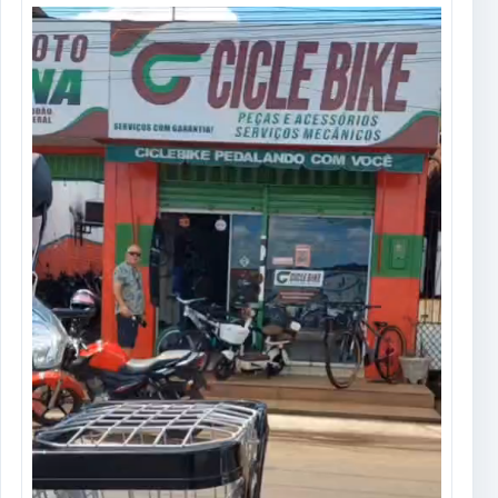
Tocador
de
vídeo