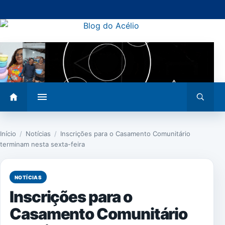
Pular
para
o
conteúdo
Abrir
Abrir
menu
busca
Início
/
Notícias
/
Inscrições para o Casamento Comunitário
terminam nesta sexta-feira
NOTÍCIAS
Inscrições para o
Casamento Comunitário