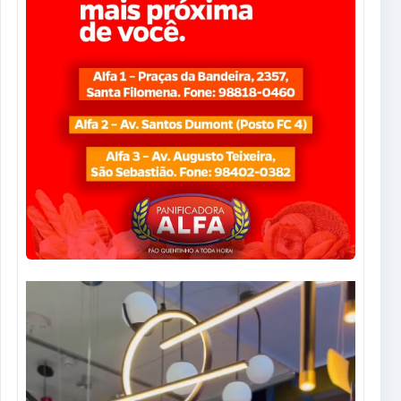
Tocador
de
vídeo