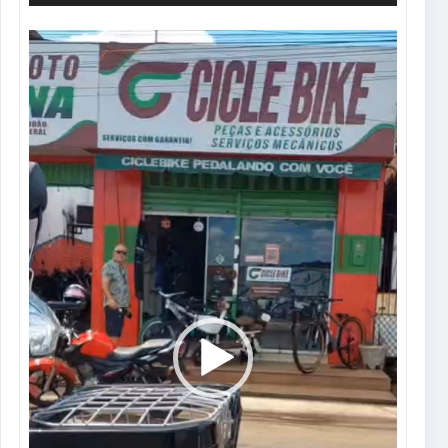
Tocador
de
vídeo