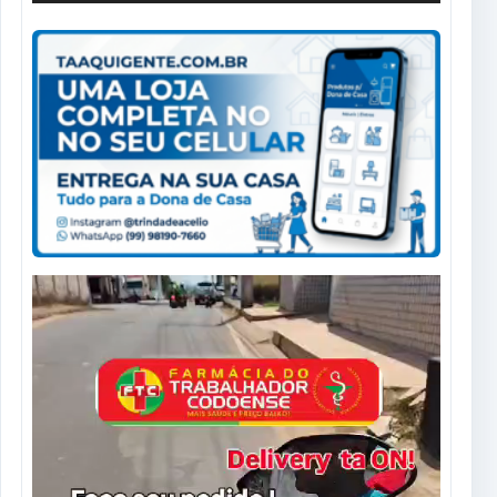
Tocador
de
vídeo