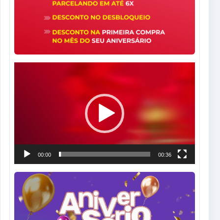
Tocador
de
vídeo
00:00
00:36