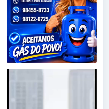
Tocador
de
vídeo