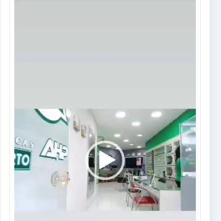
Tocador
de
vídeo