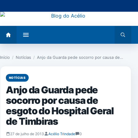
Pular
para
o
conteúdo
Abrir
Abrir
menu
busca
Início
/
Notícias
/
Anjo da Guarda pede socorro por causa de…
NOTÍCIAS
Anjo da Guarda pede
socorro por causa de
esgoto do Hospital Geral
de Timbiras
27 de julho de 2013
Acélio Trindade
0