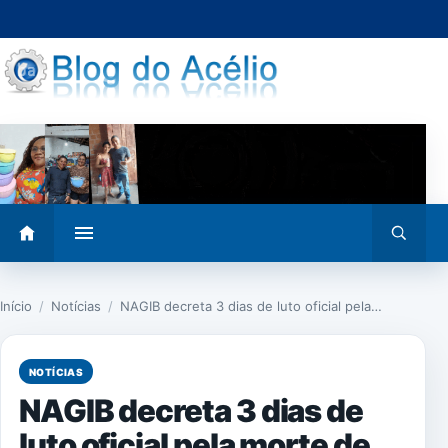
Pular
para
o
conteúdo
Abrir
Abrir
menu
busca
Início
/
Notícias
/
NAGIB decreta 3 dias de luto oficial pela…
NOTÍCIAS
NAGIB decreta 3 dias de
luto oficial pela morte de