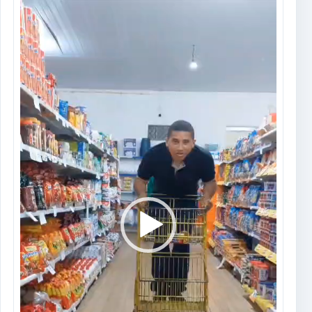
Tocador
de
vídeo