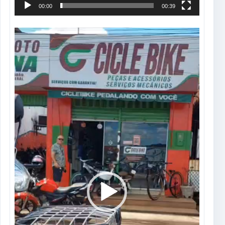
00:00
00:39
Tocador
de
vídeo