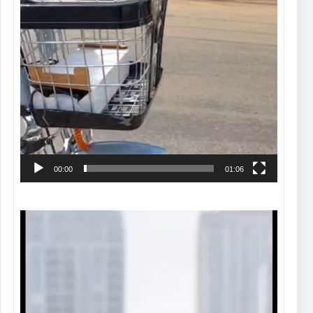
00:00
01:06
Tocador
de
vídeo