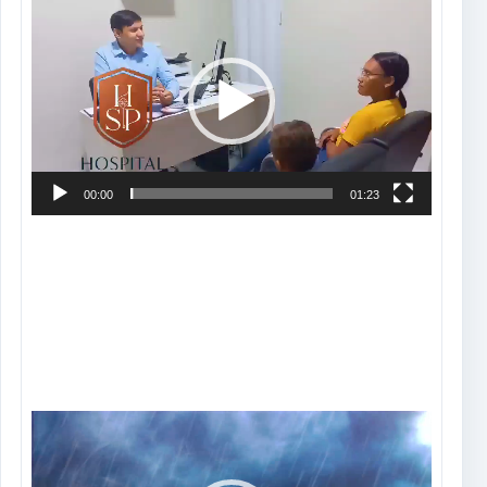
Tocador
de
vídeo
00:00
01:23
Tocador
de
vídeo