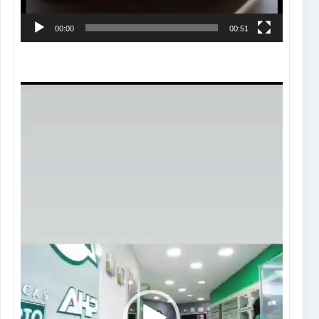
00:00
00:51
Tocador
de
vídeo