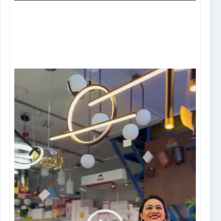
Tocador
de
vídeo