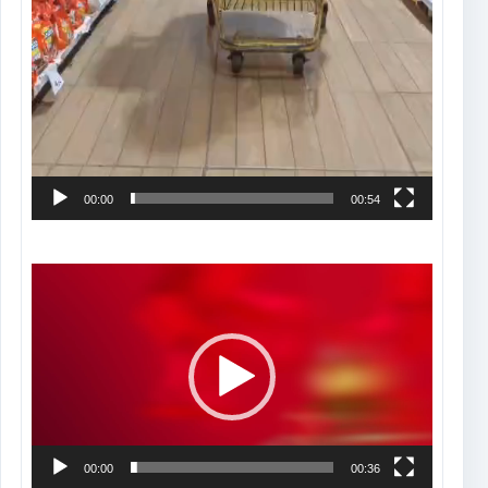
00:00
00:54
Tocador
de
vídeo
00:00
00:36