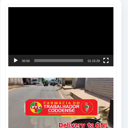
Tocador
de
vídeo
00:00
01:15:29
Tocador
de
vídeo