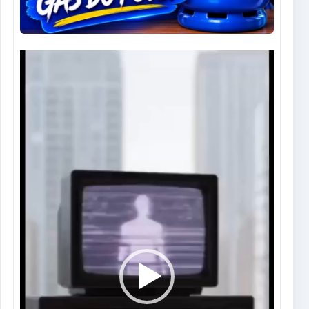
Tocador
de
vídeo