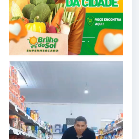
Tocador
de
vídeo