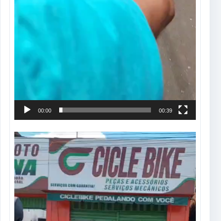
00:00
00:39
Tocador
de
vídeo