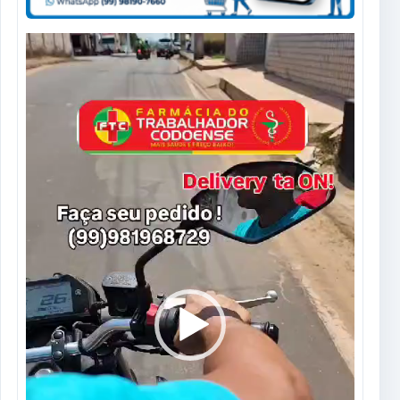
Tocador
de
vídeo