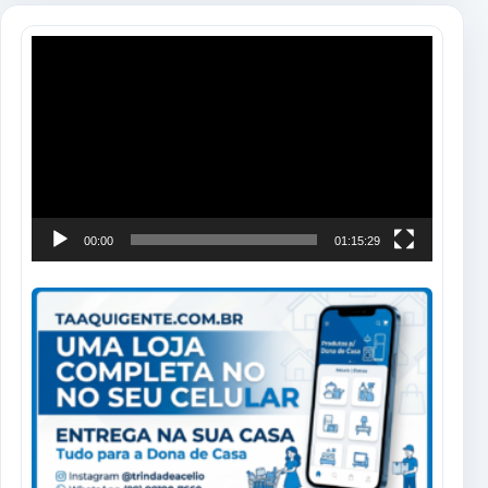
Tocador
de
vídeo
00:00
01:15:29