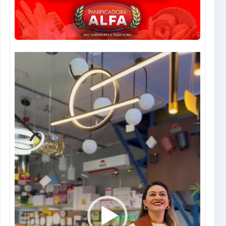
Tocador
de
vídeo