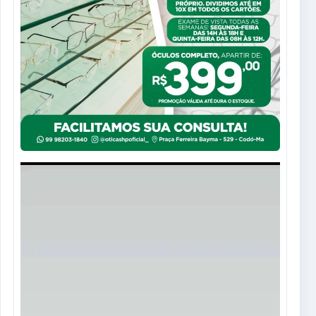
Tocador
de
vídeo