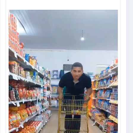
Tocador
de
vídeo