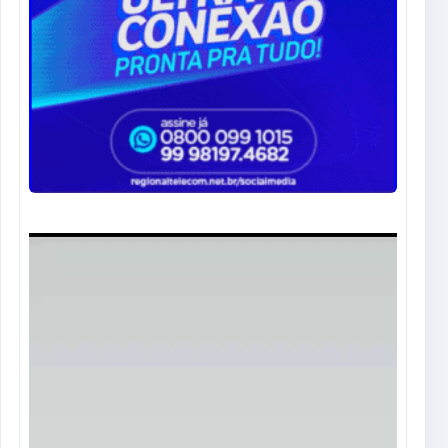
Tocador
de
vídeo