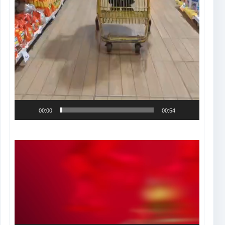
00:00
00:54
Tocador
de
vídeo