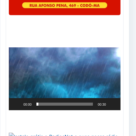
Tocador
de
vídeo
00:00
00:30