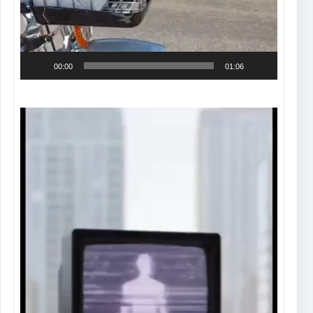
00:00
01:06
Tocador
de
vídeo