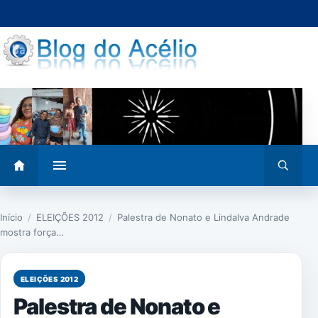
Pular
para
o
conteúdo
Abrir
Abrir
menu
busca
Início
/
ELEIÇÕES 2012
/
Palestra de Nonato e Lindalva Andrade
mostra força…
ELEIÇÕES 2012
Palestra de Nonato e