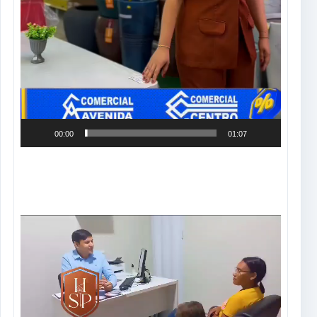
00:00
01:07
Tocador
de
vídeo