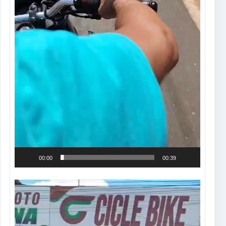
00:00
00:39
Tocador
de
vídeo