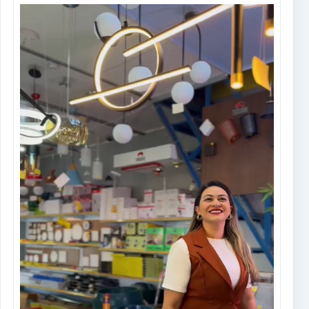
Tocador
de
vídeo