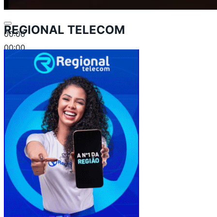
REGIONAL TELECOM
00:00
00:00
00:51