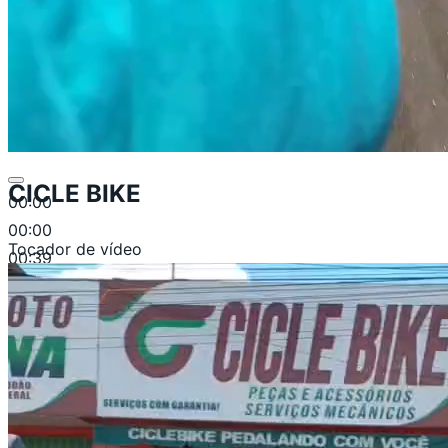
CICLE BIKE
00:00
00:00
Tocador de vídeo
00:39