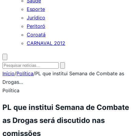
Saúde
Esporte
Jurídico
Peritoró
Coroatá
CARNAVAL 2012
Abrir
busca
Pesquisar
por:
Início
/
Política
/
PL que institui Semana de Combate as
Drogas…
Política
PL que institui Semana de Combate
as Drogas será discutido nas
comissões