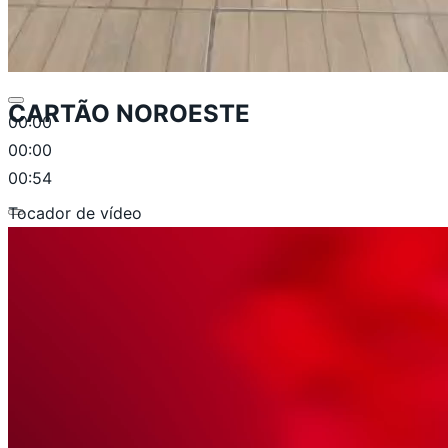
CARTÃO NOROESTE
00:00
00:00
00:54
Tocador de vídeo