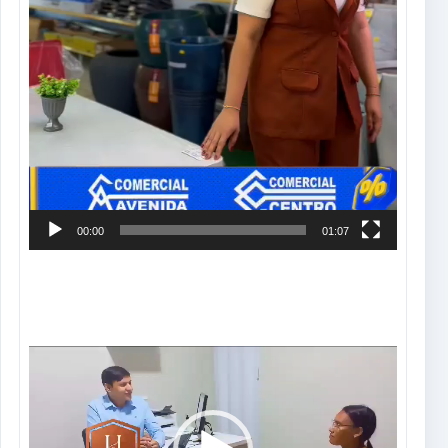
00:00
01:07
Tocador
de
vídeo