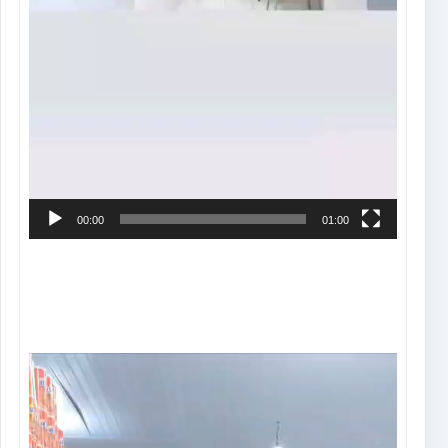
00:00
01:00
Tocador
de
vídeo