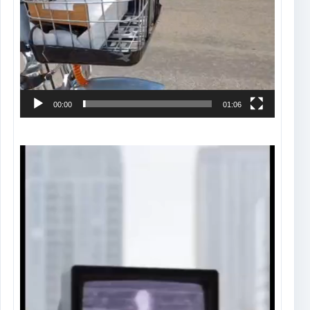
00:00
01:06
Tocador
de
vídeo