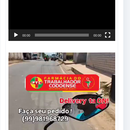
00:00
00:00
Tocador
de
vídeo