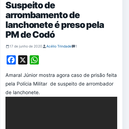
Suspeito de
arrombamento de
lanchonete é preso pela
PM de Codó
17 de junho de 2020
Acélio Trindade
1
Facebook
X
WhatsApp
Amaral Júnior mostra agora caso de prisão feita
pela Polícia Militar de suspeito de arrombador
de lanchonete.