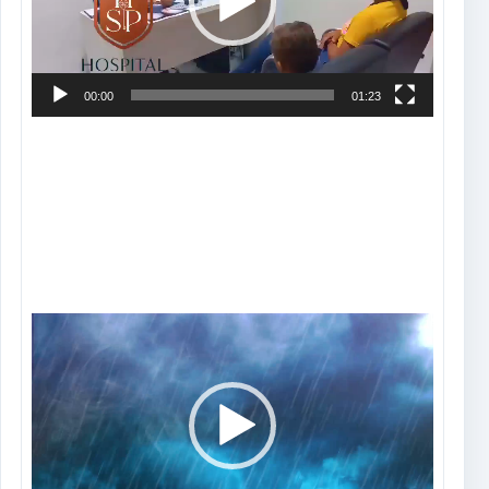
00:00
01:23
Tocador
de
vídeo