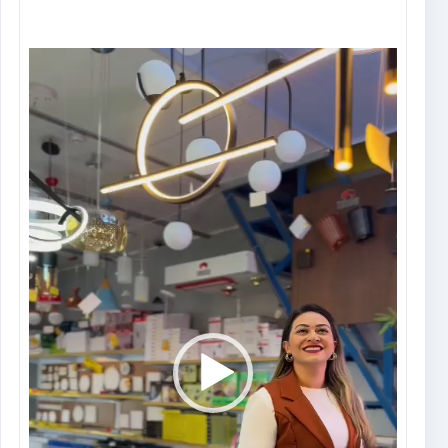
Tocador
de
vídeo