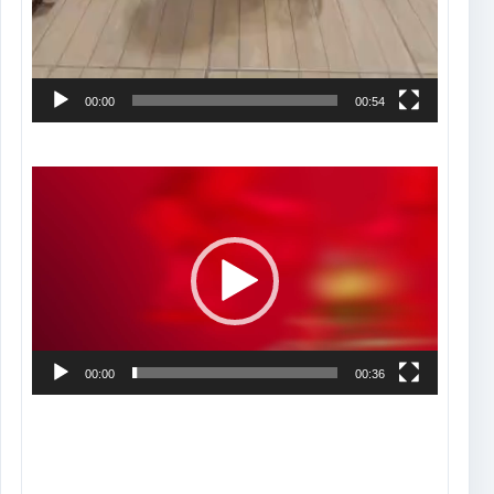
00:00
00:54
Tocador
de
vídeo
00:00
00:36