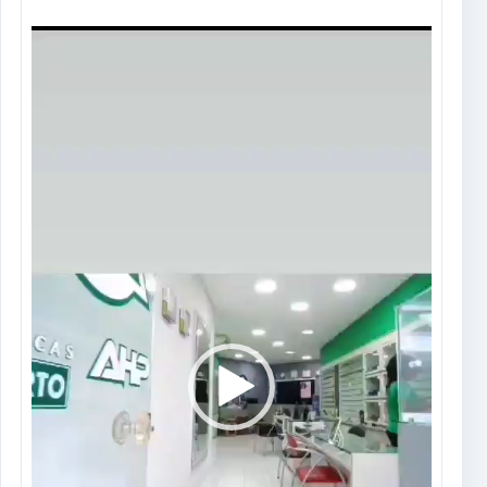
Tocador
de
vídeo