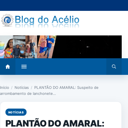
Pular
para
o
conteúdo
Abrir
Abrir
menu
busca
Início
/
Notícias
/
PLANTÃO DO AMARAL: Suspeito de
arrombamento de lanchonete…
NOTÍCIAS
PLANTÃO DO AMARAL: