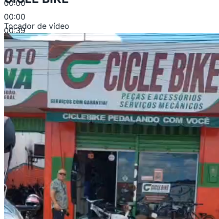
00:00
00:00
Tocador de vídeo
00:39