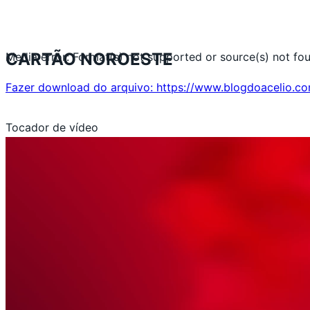
CARTÃO NOROESTE
Media error: Format(s) not supported or source(s) not fo
Fazer download do arquivo: https://www.blogdoacelio.c
Tocador de vídeo
00:00