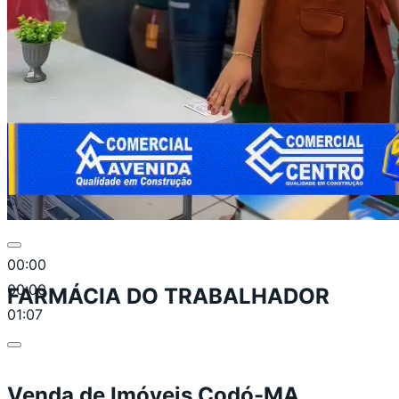
00:00
00:00
FARMÁCIA DO TRABALHADOR
01:07
Venda de Imóveis Codó-MA