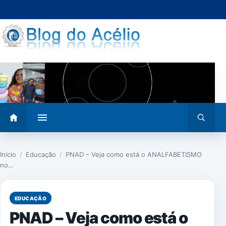
Pular
para
o
conteúdo
Abrir
Abrir
menu
busca
Início
/
Educação
/
PNAD – Veja como está o ANALFABETISMO
no…
EDUCAÇÃO
PNAD – Veja como está o