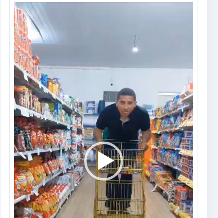
Tocador
de
vídeo