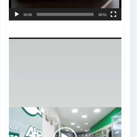
00:00
00:51
Tocador
de
vídeo