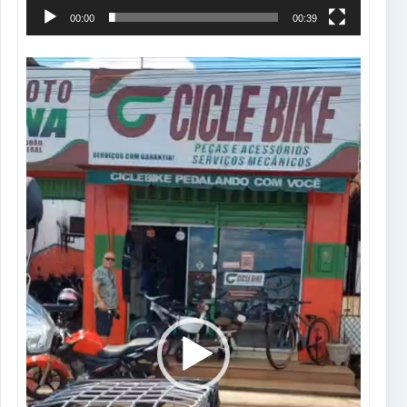
00:00
00:39
Tocador
de
vídeo