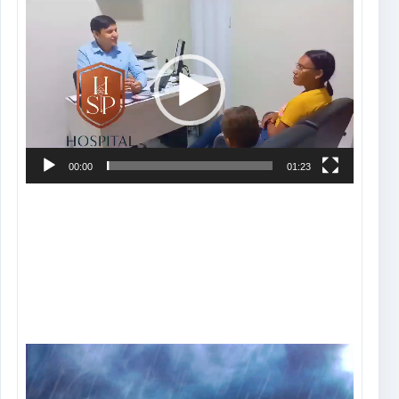
Tocador
de
vídeo
00:00
01:23
Tocador
de