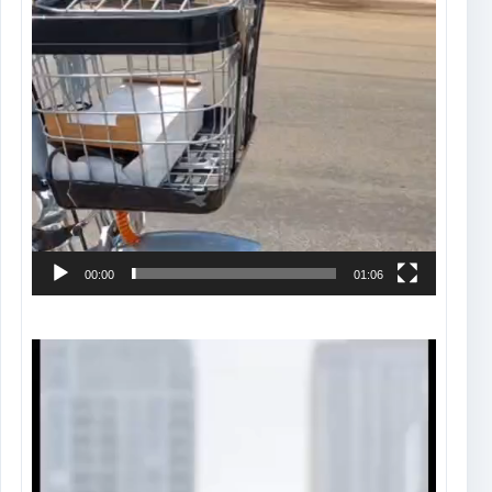
00:00
01:06
Tocador
de
vídeo