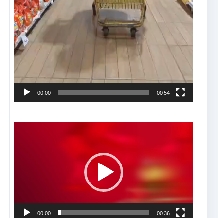
00:00
00:54
Tocador
de
vídeo
00:00
00:36