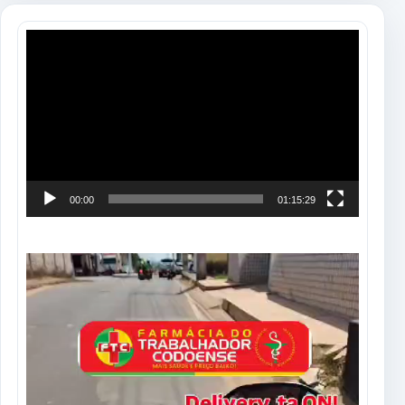
Tocador
de
vídeo
00:00
01:15:29
Tocador
de
vídeo