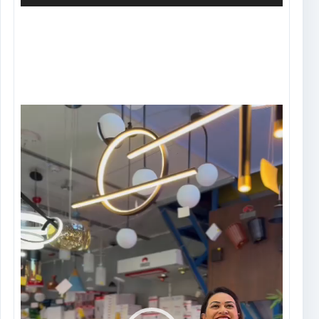
Tocador
de
vídeo