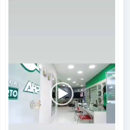
Tocador
de
vídeo