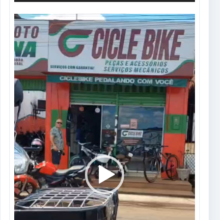
Tocador
de
vídeo