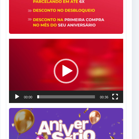
Tocador
de
vídeo
00:00
00:36