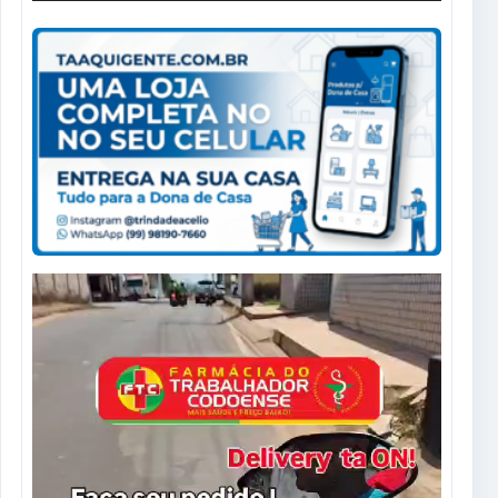
Tocador
de
vídeo