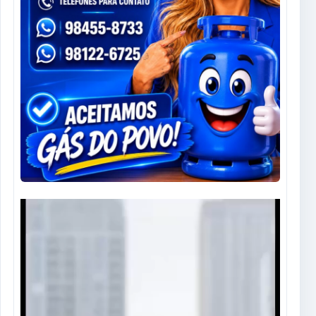
Tocador
de
vídeo