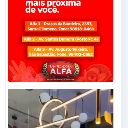
Tocador
de
vídeo