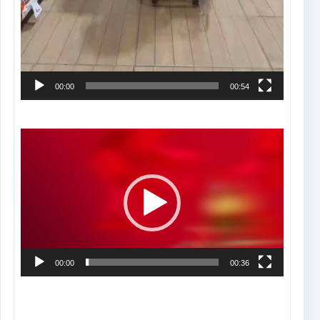
00:00
00:54
Tocador
de
vídeo
00:00
00:36