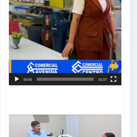
00:00
01:07
Tocador
de
vídeo