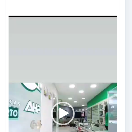
Tocador
de
vídeo