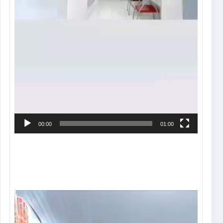
00:00
01:00
Tocador
de
vídeo