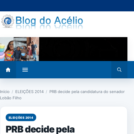
Pular
para
o
conteúdo
Abrir
Abrir
menu
busca
Início
/
ELEIÇÕES 2014
/
PRB decide pela candidatura do senador
Lobão Filho
ELEIÇÕES 2014
PRB decide pela