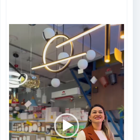
Tocador
de
vídeo