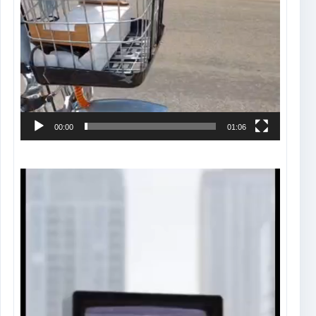
00:00
01:06
Tocador
de
vídeo