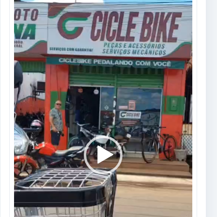
Tocador
de
vídeo