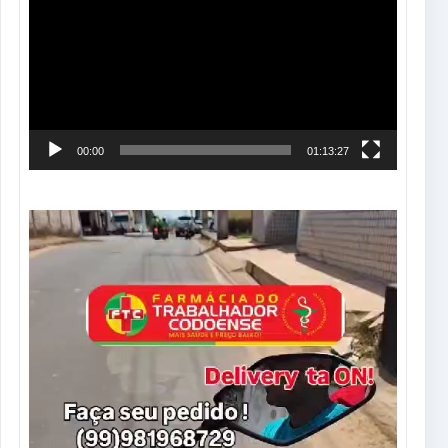
de
vídeo
00:00
01:13:27
Tocador
de
vídeo