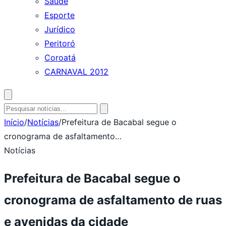
Saúde
Esporte
Jurídico
Peritoró
Coroatá
CARNAVAL 2012
Abrir
busca
Pesquisar
por:
Início
/
Notícias
/
Prefeitura de Bacabal segue o
cronograma de asfaltamento…
Notícias
Prefeitura de Bacabal segue o
cronograma de asfaltamento de ruas
e avenidas da cidade