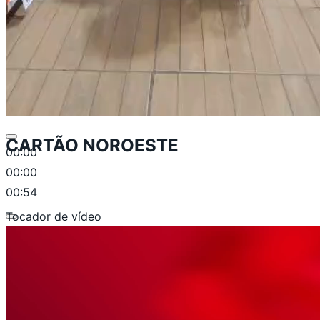
CARTÃO NOROESTE
00:00
00:00
00:54
Tocador de vídeo