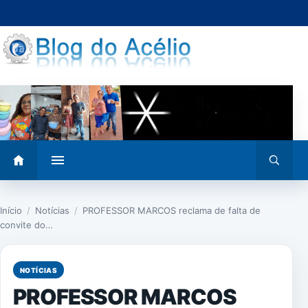
Pular
para
o
conteúdo
Abrir
Abrir
menu
busca
Início
/
Notícias
/
PROFESSOR MARCOS reclama de falta de
convite do…
NOTÍCIAS
PROFESSOR MARCOS