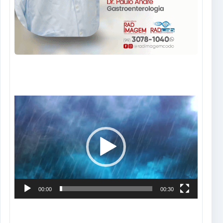
Tocador
de
vídeo
00:00
00:30