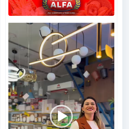
Tocador
de
vídeo