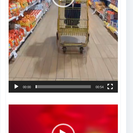
00:00
00:54
Tocador
de
vídeo