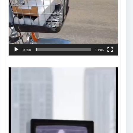
00:00
01:06
Tocador
de
vídeo