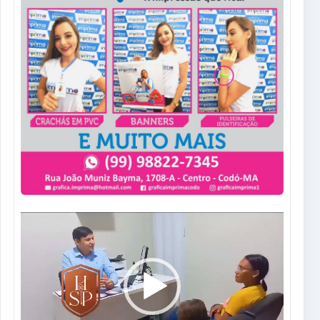
Tocador
de
vídeo