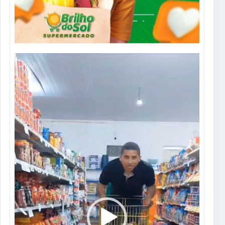
Tocador
de
vídeo