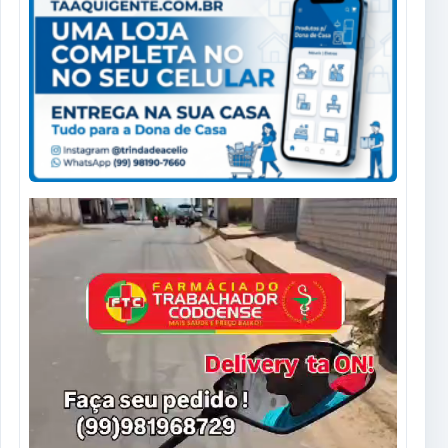
Tocador
de
vídeo