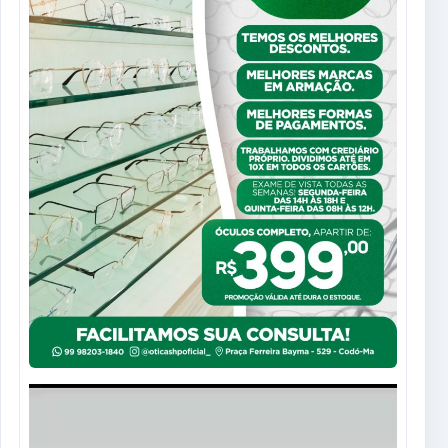
Tocador
de
vídeo