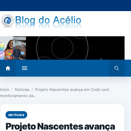
Pular
para
o
conteúdo
Abrir
Abrir
menu
busca
Início
/
Notícias
/
Projeto Nascentes avança em Codó com
monitoramento da…
NOTÍCIAS
Projeto Nascentes avança