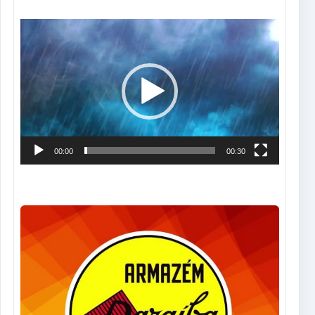
Tocador
de
vídeo
00:00
00:30