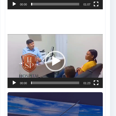
00:00
01:07
Tocador
de
vídeo
00:00
01:23