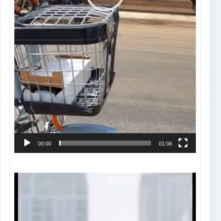
00:00
01:06
Tocador
de
vídeo