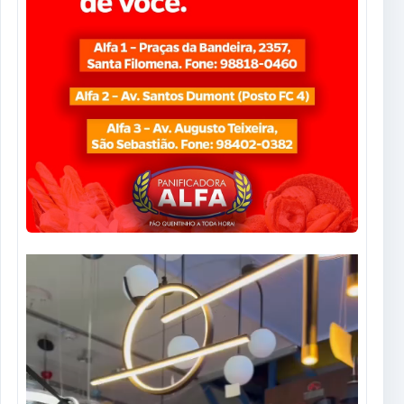
Tocador
de
vídeo