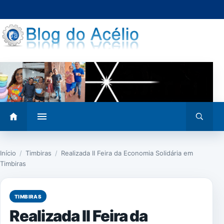
Pular
para
o
conteúdo
Abrir
Abrir
menu
busca
Início
/
Timbiras
/
Realizada II Feira da Economia Solidária em
Timbiras
TIMBIRAS
Realizada II Feira da