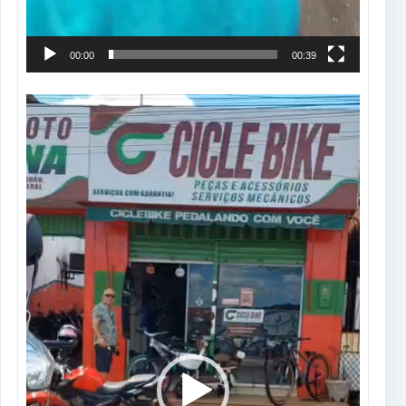
00:00
00:39
Tocador
de
vídeo