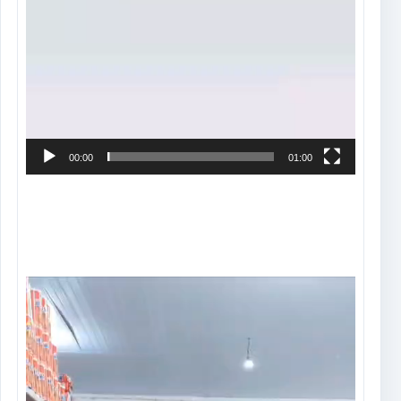
00:00
01:00
Tocador
de
vídeo