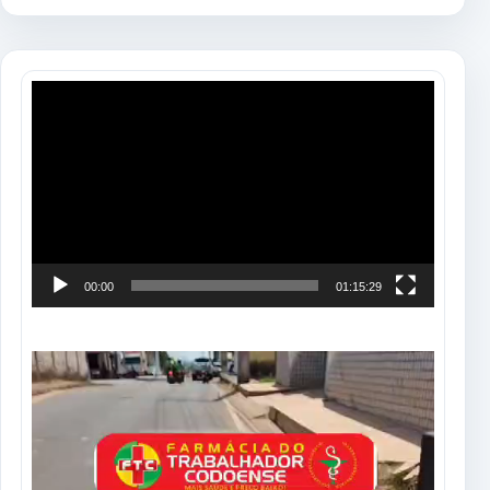
Tocador
de
vídeo
00:00
01:15:29
Tocador
de
vídeo