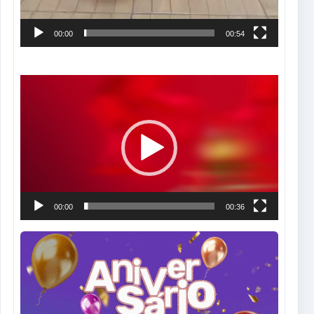
00:00
00:54
Tocador
de
vídeo
00:00
00:36