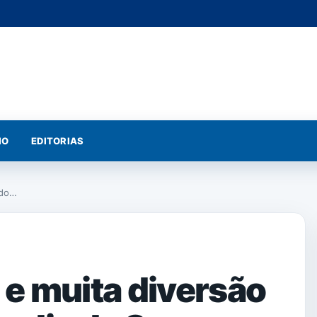
IO
EDITORIAS
ndo…
 e muita diversão