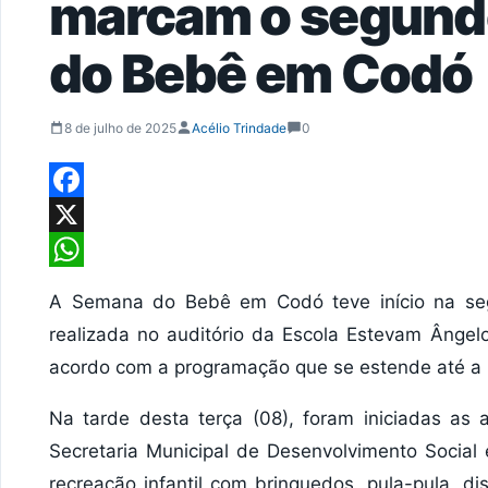
marcam o segund
do Bebê em Codó
8 de julho de 2025
Acélio Trindade
0
Facebook
X
WhatsApp
A Semana do Bebê em Codó teve início na se
realizada no auditório da Escola Estevam Ângel
acordo com a programação que se estende até a p
Na tarde desta terça (08), foram iniciadas as
Secretaria Municipal de Desenvolvimento Socia
recreação infantil com brinquedos, pula-pula, dis