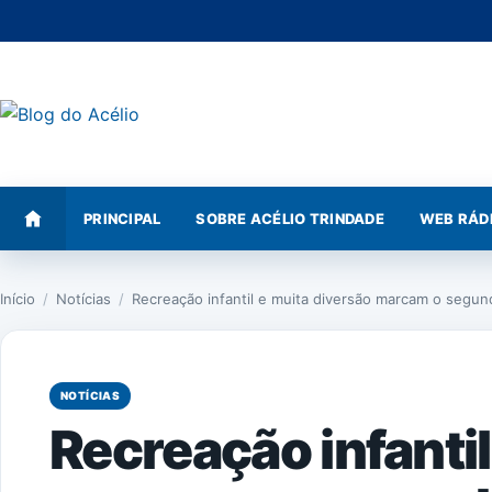
Pular
para
o
conteúdo
PRINCIPAL
SOBRE ACÉLIO TRINDADE
WEB RÁD
Início
/
Notícias
/
Recreação infantil e muita diversão marcam o segu
NOTÍCIAS
Recreação infantil