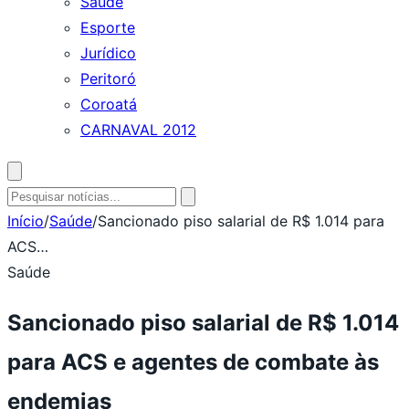
Saúde
Esporte
Jurídico
Peritoró
Coroatá
CARNAVAL 2012
Abrir
busca
Pesquisar
por:
Início
/
Saúde
/
Sancionado piso salarial de R$ 1.014 para
ACS…
Saúde
Sancionado piso salarial de R$ 1.014
para ACS e agentes de combate às
endemias