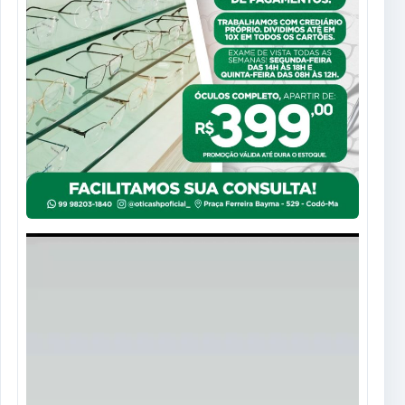
Tocador
de
vídeo