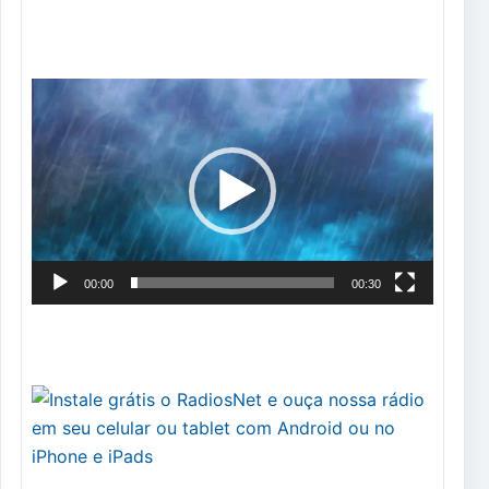
Tocador
de
vídeo
00:00
00:30