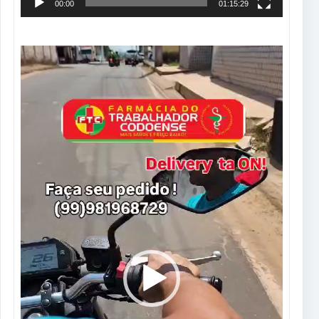
00:00
01:15:29
Tocador
de
vídeo