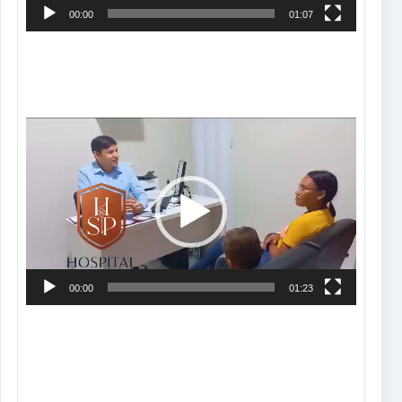
00:00
01:07
Tocador
de
vídeo
00:00
01:23