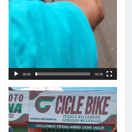
00:00
00:39
Tocador
de
vídeo