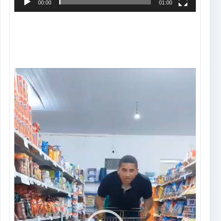
00:00
01:00
Tocador
de
vídeo