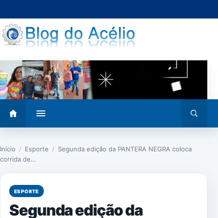
Pular
para
o
conteúdo
Abrir
Abrir
menu
busca
Início
/
Esporte
/
Segunda edição da PANTERA NEGRA coloca
corrida de…
ESPORTE
Segunda edição da