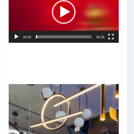
vídeo
00:00
00:36
Tocador
de
vídeo