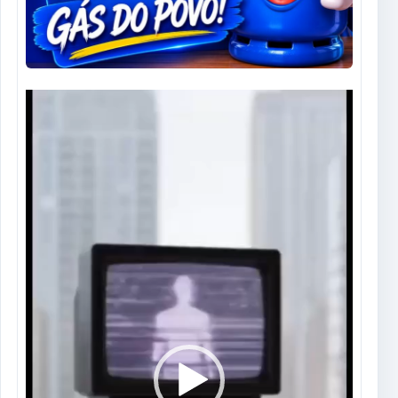
Tocador
de
vídeo