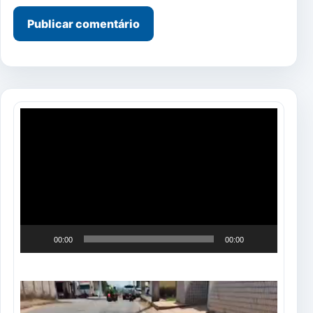
Tocador
de
vídeo
00:00
00:00
Tocador
de