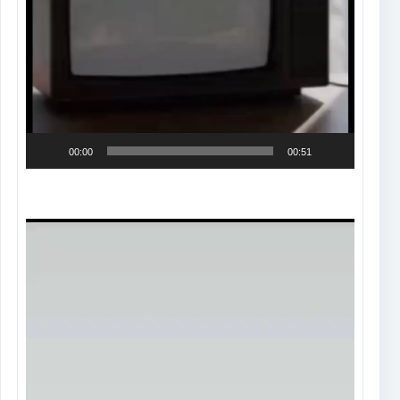
00:00
00:51
Tocador
de
vídeo