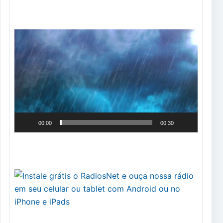
Tocador
de
vídeo
00:00
00:30