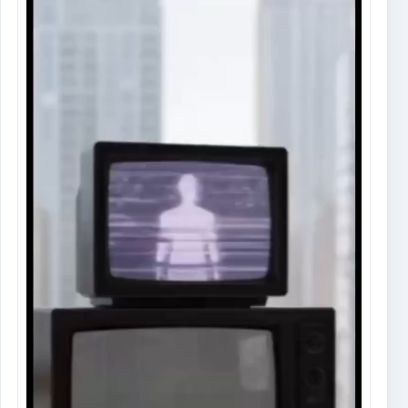
de
vídeo