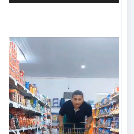
Tocador
de
vídeo