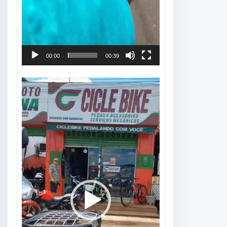
00:00
00:39
Tocador
de
vídeo