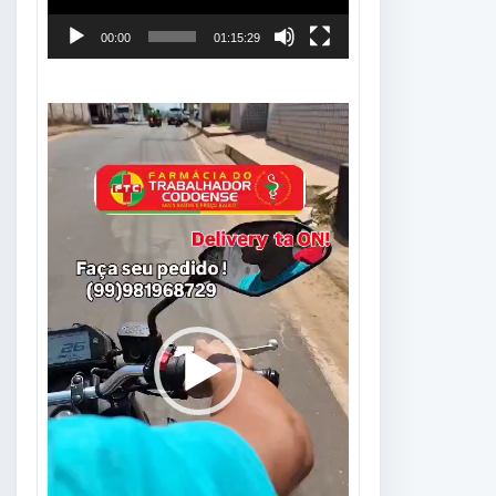
00:00
01:15:29
Tocador
de
vídeo