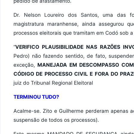
pedido de afastamento.
Dr. Nelson Loureiro dos Santos, uma das f
magistratura maranhense, ainda assegurou q
processos eleitorais que tramitam em Codó sob a
“
VERIFICO PLAUSIBILIDADE NAS RAZÕES IN
Pedro) não fazendo sentido, de fato, suspende
exceção,
MANEJADA EM DESCOMPASSO COM A
CÓDIGO DE PROCESSO CIVIL E FORA DO PRA
juiz do Tribunal Regional Eleitoral
TERMINOU TUDO?
Acalme-se. Zito e Guilherme perderam apenas ao
suspensão de todos os processos).
Este mesmo MANDADO DE SEGURANÇA ainda será