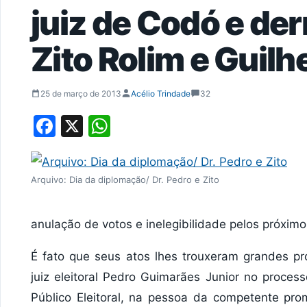
juiz de Codó e der
Zito Rolim e Guil
25 de março de 2013
Acélio Trindade
32
Facebook
X
WhatsApp
Arquivo: Dia da diplomação/ Dr. Pedro e Zito
anulação de votos e inelegibilidade pelos próximo
É fato que seus atos lhes trouxeram grandes p
juiz eleitoral Pedro Guimarães Junior no proce
Público Eleitoral, na pessoa da competente pr