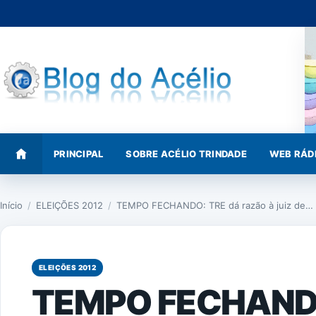
Pular
para
o
conteúdo
PRINCIPAL
SOBRE ACÉLIO TRINDADE
WEB RÁD
Início
/
ELEIÇÕES 2012
/
TEMPO FECHANDO: TRE dá razão à juiz de…
ELEIÇÕES 2012
TEMPO FECHANDO: