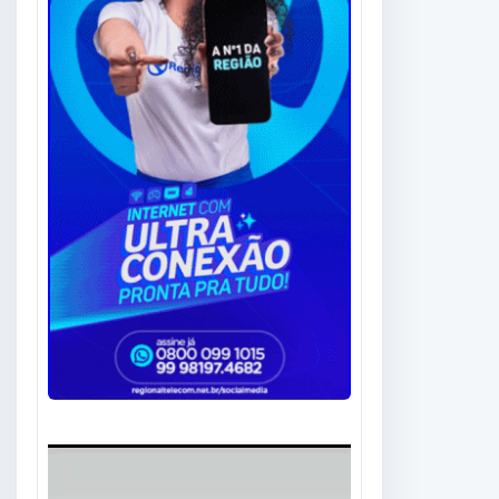
Tocador
de