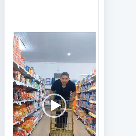
Tocador
de
vídeo