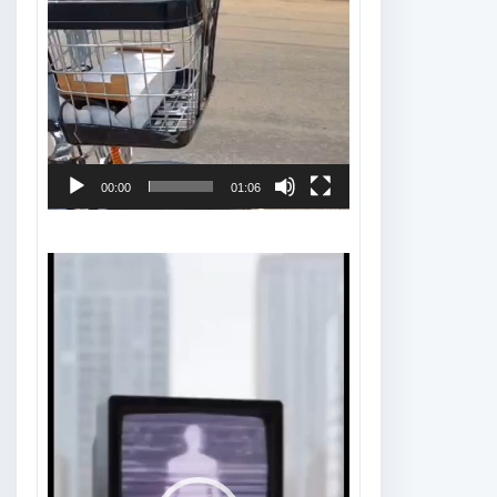
00:00
01:06
Tocador
de
vídeo