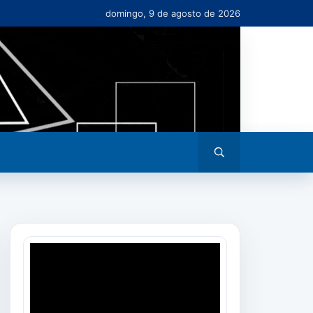
domingo, 9 de agosto de 2026
Abrir
busca
Tocador
de
vídeo