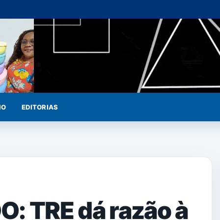
IO
EDITORIAS
 TRE dá razão à