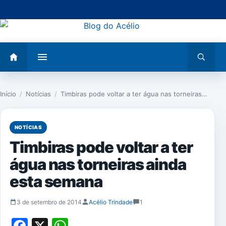
Pular
para
o
conteúdo
Abrir
Abrir
menu
busca
Início
/
Notícias
/
Timbiras pode voltar a ter água nas torneiras…
NOTÍCIAS
Timbiras pode voltar a ter
água nas torneiras ainda
esta semana
3 de setembro de 2014
Acélio Trindade
1
Facebook
X
WhatsApp