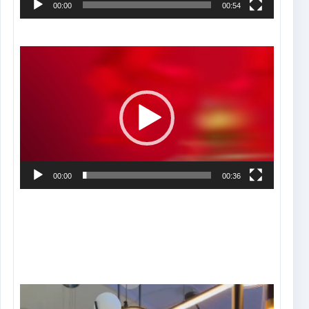
00:00
00:54
Tocador
de
vídeo
00:00
00:36
Tocador