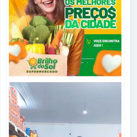
Tocador
de
vídeo