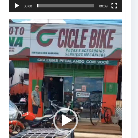
00:00
00:39
Tocador
de
vídeo