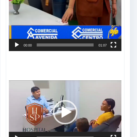
00:00
01:07
Tocador
de
vídeo