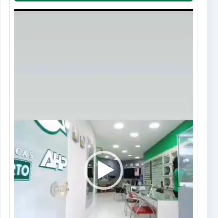
Tocador
de
vídeo