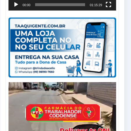
00:00
01:15:29
Tocador
de
vídeo