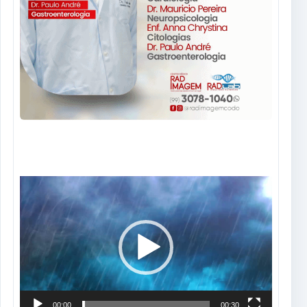
Tocador
de
vídeo
00:00
00:30