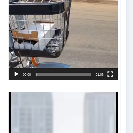
00:00
01:06
Tocador
de
vídeo