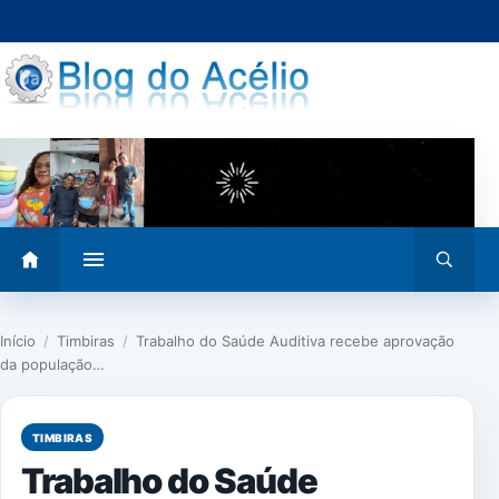
Pular
para
o
conteúdo
Abrir
Abrir
menu
busca
Início
/
Timbiras
/
Trabalho do Saúde Auditiva recebe aprovação
da população…
TIMBIRAS
Trabalho do Saúde