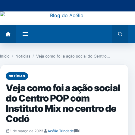
Pular
para
o
conteúdo
Abrir
Abrir
menu
busca
Início
/
Notícias
/
Veja como foi a ação social do Centro…
NOTÍCIAS
Veja como foi a ação social
do Centro POP com
Instituto Mix no centro de
Codó
1 de março de 2023
Acélio Trindade
0