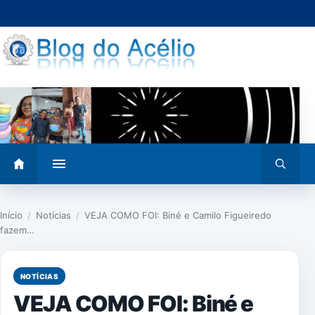
Pular
para
o
conteúdo
Abrir
Abrir
menu
busca
Início
/
Notícias
/
VEJA COMO FOI: Biné e Camilo Figueiredo
fazem…
NOTÍCIAS
VEJA COMO FOI: Biné e