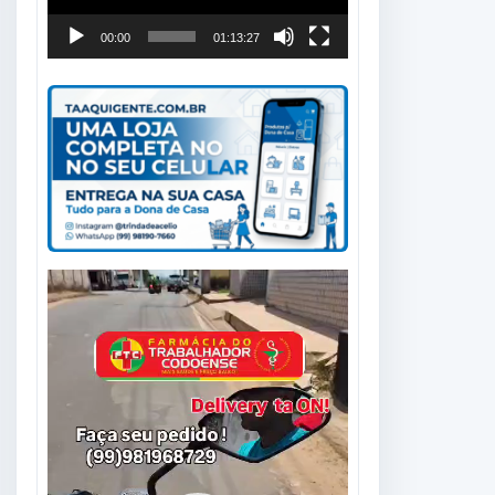
00:00
01:13:27
Tocador
de
vídeo