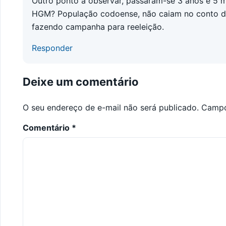
Outro ponto a observar, passaram-se 3 anos e 5 
HGM? População codoense, não caiam no conto do v
fazendo campanha para reeleição.
Responder
Deixe um comentário
O seu endereço de e-mail não será publicado.
Campo
Comentário
*