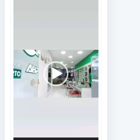
Tocador
de
vídeo