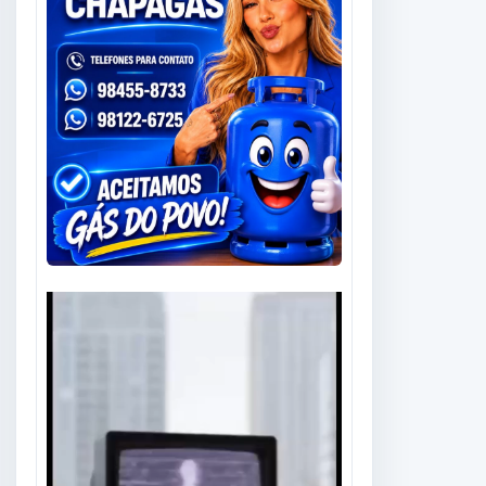
Tocador
de
vídeo