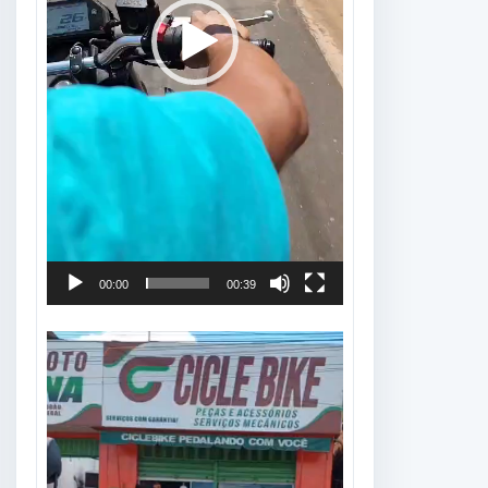
00:00
00:39
Tocador
de
vídeo