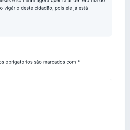
meses e somente agora quer falar de reforma do
igário deste cidadão, pois ele já está
s obrigatórios são marcados com
*