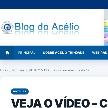
Pular
para
o
conteúdo
PRINCIPAL
SOBRE ACÉLIO TRINDADE
WEB RÁD
Início
/
Notícias
/
VEJA O VÍDEO – Codó recebeu neste 17…
NOTÍCIAS
VEJA O VÍDEO – 