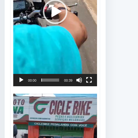
00:00
00:39
Tocador
de
vídeo