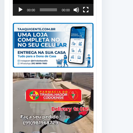
00:00
00:00
Tocador
de
vídeo