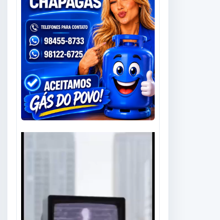
Tocador
de
vídeo