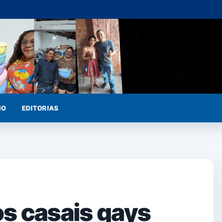
IO
EDITORIAS
os casais gays