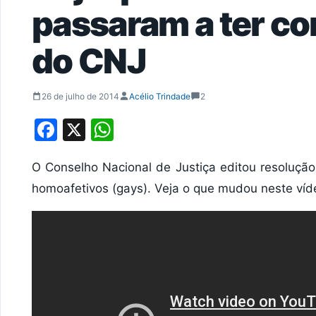
passaram a ter c
do CNJ
26 de julho de 2014
Acélio Trindade
2
Facebook
X
WhatsApp
O Conselho Nacional de Justiça editou resolução
homoafetivos (gays). Veja o que mudou neste víde