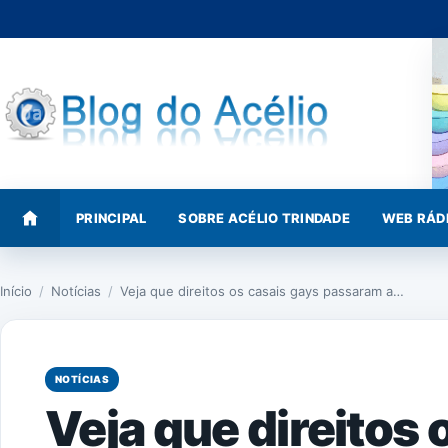
Pular
para
o
conteúdo
PRINCIPAL
SOBRE ACÉLIO TRINDADE
WEB RÁD
Início
/
Notícias
/
Veja que direitos os casais gays passaram a…
NOTÍCIAS
Veja que direitos 