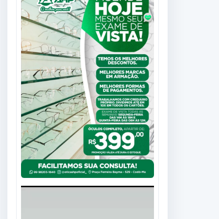
Tocador
de
vídeo