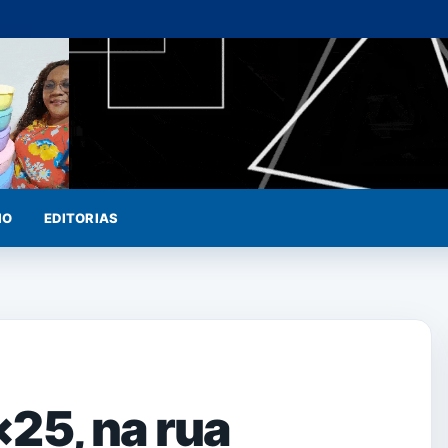
IO
EDITORIAS
25, na rua