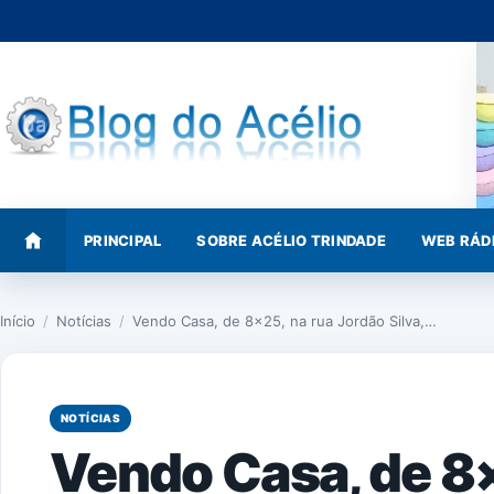
Pular
para
o
conteúdo
PRINCIPAL
SOBRE ACÉLIO TRINDADE
WEB RÁD
Início
/
Notícias
/
Vendo Casa, de 8×25, na rua Jordão Silva,…
NOTÍCIAS
Vendo Casa, de 8×