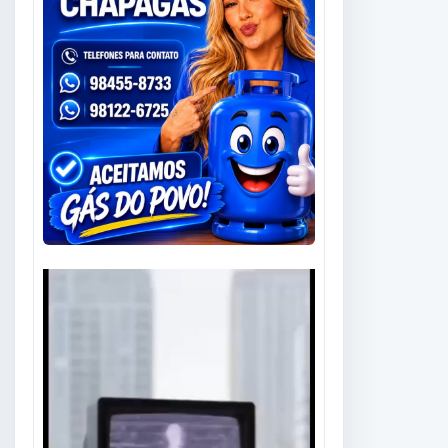
Tocador
de
vídeo