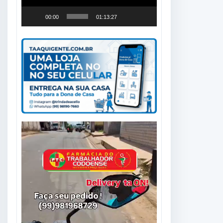
00:00
01:13:27
Tocador
de
vídeo