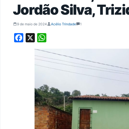
Jordão Silva, Trizi
9 de maio de 2024
Acélio Trindade
1
Facebook
X
WhatsApp