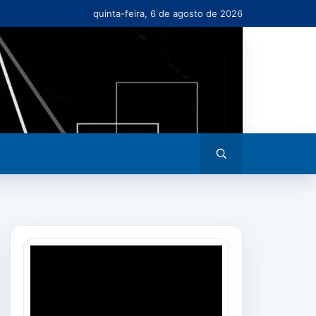
quinta-feira, 6 de agosto de 2026
Abrir
busca
Tocador
de
vídeo