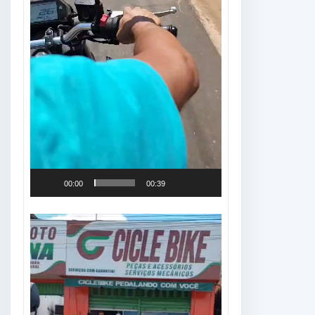
00:00
00:39
Tocador
de
vídeo