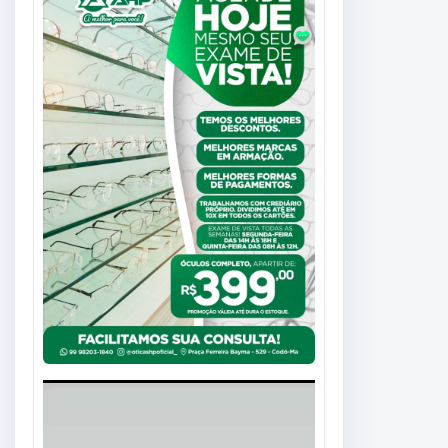
Tocador
de
vídeo