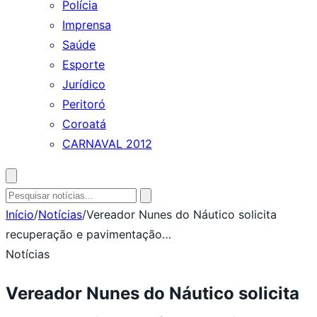
Polícia
Imprensa
Saúde
Esporte
Jurídico
Peritoró
Coroatá
CARNAVAL 2012
Abrir
busca
Pesquisar
por:
Início
/
Notícias
/
Vereador Nunes do Náutico solicita
recuperação e pavimentação…
Notícias
Vereador Nunes do Náutico solicita