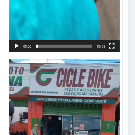
00:00
00:39
Tocador
de
vídeo