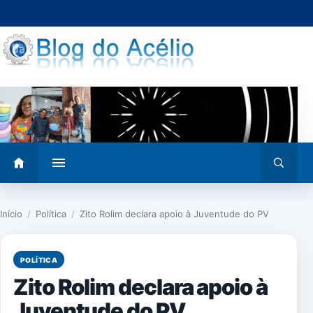
Pular
para
o
conteúdo
Abrir
Abrir
menu
busca
Início
/
Política
/
Zito Rolim declara apoio à Juventude do PV
POLÍTICA
Zito Rolim declara apoio à
Juventude do PV