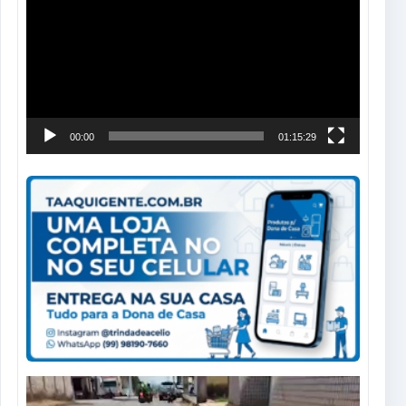
de
vídeo
00:00
01:15:29
Tocador