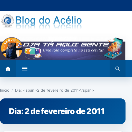
Pular
para
o
conteúdo
Abrir
Abrir
menu
busca
Início
/
Dia: <span>2 de fevereiro de 2011</span>
Dia:
2 de fevereiro de 2011
NOTÍCIAS