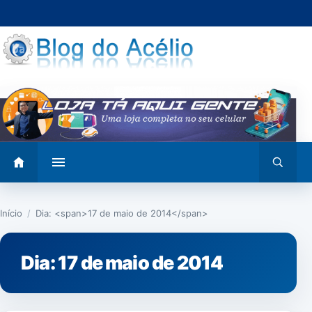
Pular
para
o
conteúdo
Abrir
Abrir
menu
busca
Início
/
Dia: <span>17 de maio de 2014</span>
Dia:
17 de maio de 2014
NOTÍCIAS