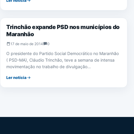
Ler notícia
ELEIÇÕES 2014
Trinchão expande PSD nos municípios do
Maranhão
17 de maio de 2014
0
O presidente do Partido Social Democrático no Maranhão
( PSD-MA), Cláudio Trinchão, teve a semana de intensa
movimentação no trabalho de divulgação…
Ler notícia