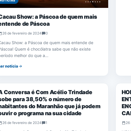
NOTÍCIAS
Cacau Show: a Páscoa de quem mais
entende de Páscoa
26 de fevereiro de 2024
0
Cacau Show: a Páscoa de quem mais entende de
Páscoa! Quem é chocólatra sabe que não existe
período melhor do que a…
Ler notícia
NOTÍCIAS
NOTÍ
A Conversa é Com Acélio Trindade
HO
sobe para 38,50% o número de
EN
habitantes do Maranhão que já podem
EN
ouvir o programa na sua cidade
CA
26 de fevereiro de 2024
1
26 