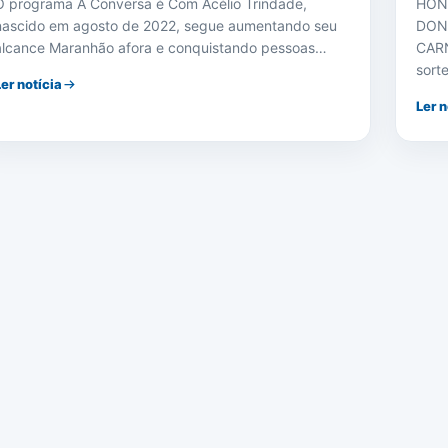
O programa A Conversa é Com Acélio Trindade,
HON
nascido em agosto de 2022, segue aumentando seu
DON
alcance Maranhão afora e conquistando pessoas…
CARN
sort
Ler notícia
Ler n