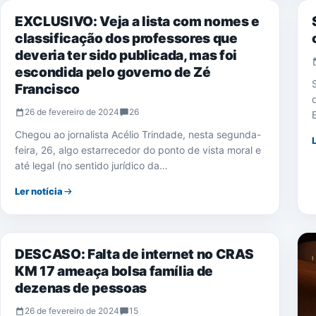
EXCLUSIVO: Veja a lista com nomes e
classificação dos professores que
deveria ter sido publicada, mas foi
escondida pelo governo de Zé
Francisco
26 de fevereiro de 2024
26
Chegou ao jornalista Acélio Trindade, nesta segunda-
feira, 26, algo estarrecedor do ponto de vista moral e
até legal (no sentido jurídico da…
Ler notícia
NOTÍCIAS
DESCASO: Falta de internet no CRAS
KM 17 ameaça bolsa família de
dezenas de pessoas
26 de fevereiro de 2024
15