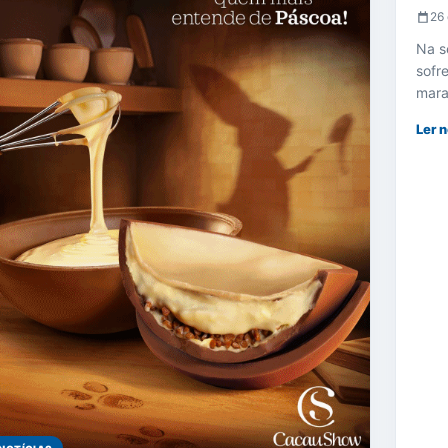
26 
Na s
sofr
mara
Ler n