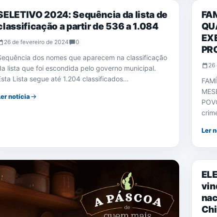
SELETIVO 2024: Sequência da lista de
FA
classificação a partir de 536 a 1.084
QU
EX
26 de fevereiro de 2024
0
PR
Sequência dos nomes que aparecem na classificação
26 
da lista que foi escondida pelo governo municipal.
Esta Lista segue até 1.204 classificados…
FAMÍ
MES
Ler notícia
POV
crim
Ler n
NOTÍ
ELE
vin
nac
Chi