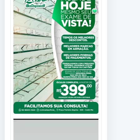
Tocador
de
vídeo