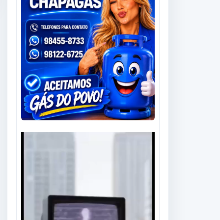
Tocador
de
vídeo