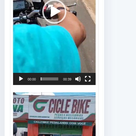
00:00
00:39
Tocador
de
vídeo