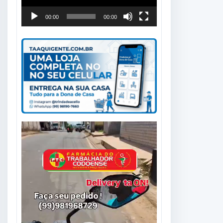
00:00
00:00
Tocador
de
vídeo