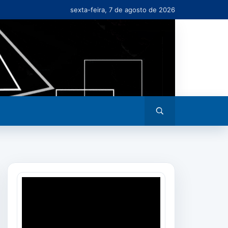
sexta-feira, 7 de agosto de 2026
Abrir
busca
Tocador
de
vídeo