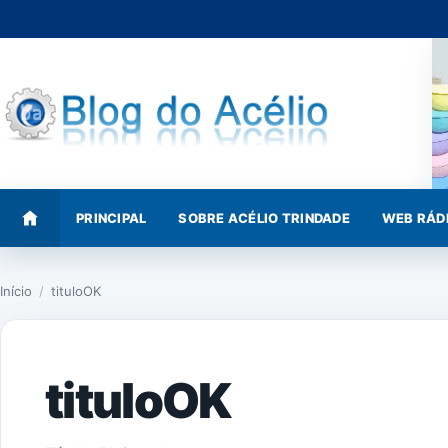
Pular
para
o
conteúdo
PRINCIPAL
SOBRE ACÉLIO TRINDADE
WEB RÁD
Início
/
tituloOK
tituloOK