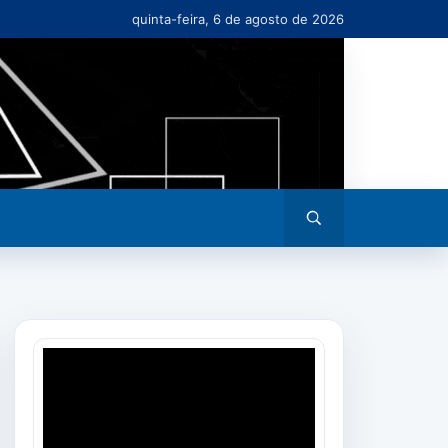
quinta-feira, 6 de agosto de 2026
Abrir
busca
Tocador
de
vídeo