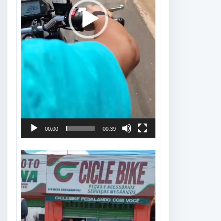
00:00
00:39
Tocador
de
vídeo