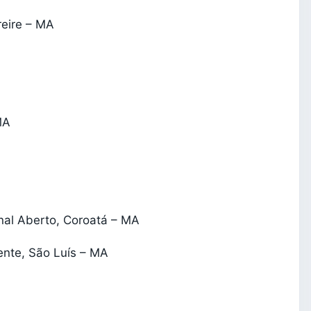
reire – MA
MA
nal Aberto, Coroatá – MA
ente, São Luís – MA