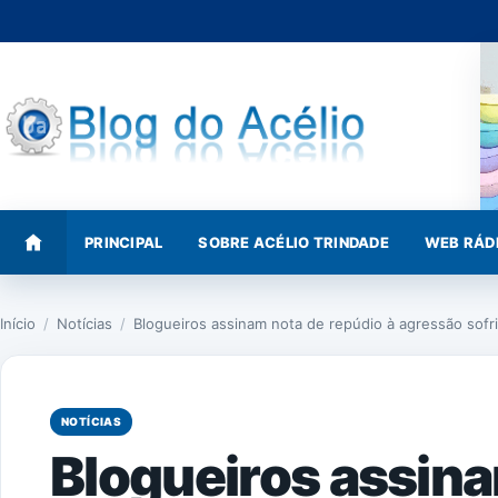
Pular
para
o
conteúdo
PRINCIPAL
SOBRE ACÉLIO TRINDADE
WEB RÁD
Início
/
Notícias
/
Blogueiros assinam nota de repúdio à agressão sofr
NOTÍCIAS
Blogueiros assina