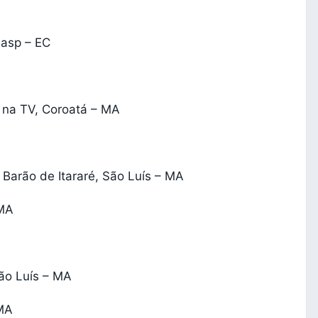
nasp – EC
 na TV, Coroatá – MA
 Barão de Itararé, São Luís – MA
 MA
São Luís – MA
 MA