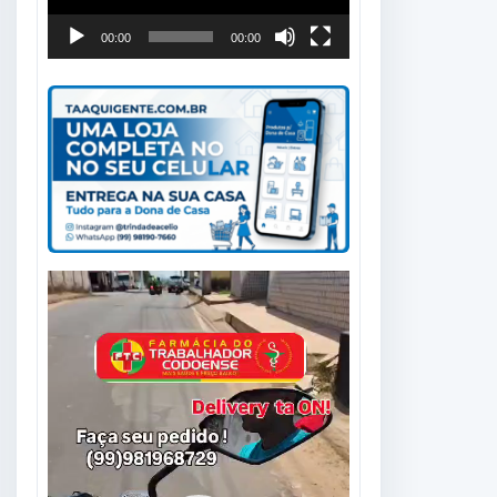
00:00
00:00
Tocador
de
vídeo