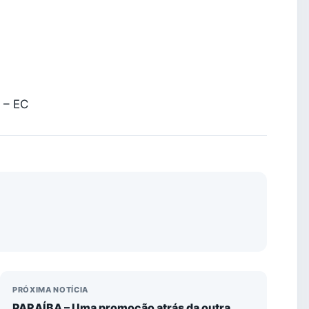
 – EC
PRÓXIMA NOTÍCIA
PARAÍBA – Uma promoção atrás da outra,