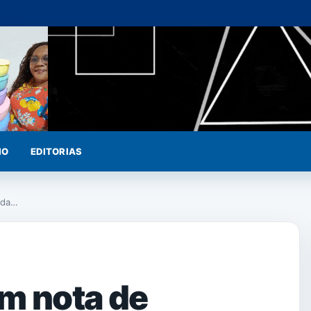
IO
EDITORIAS
ida…
m nota de