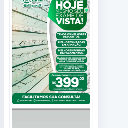
Tocador
de
vídeo