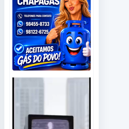
Tocador
de
vídeo