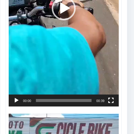
00:00
00:39
Tocador
de
vídeo