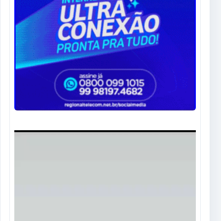
Tocador
de
vídeo