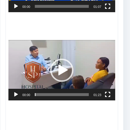
00:00
01:07
Tocador
de
vídeo
00:00
01:23