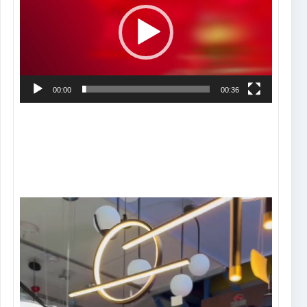
vídeo
00:00
00:36
Tocador
de
vídeo