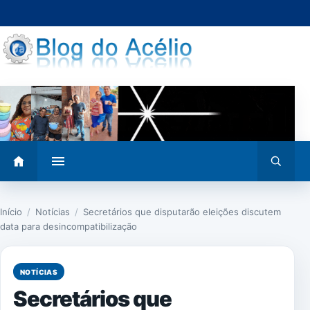
Pular
para
o
conteúdo
Abrir
Abrir
menu
busca
Início
/
Notícias
/
Secretários que disputarão eleições discutem
data para desincompatibilização
NOTÍCIAS
Secretários que