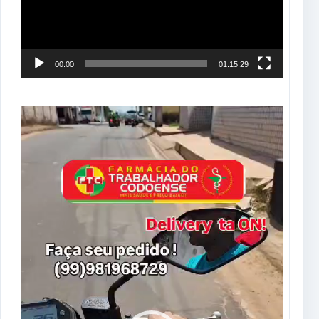
00:00
01:15:29
Tocador
de
vídeo