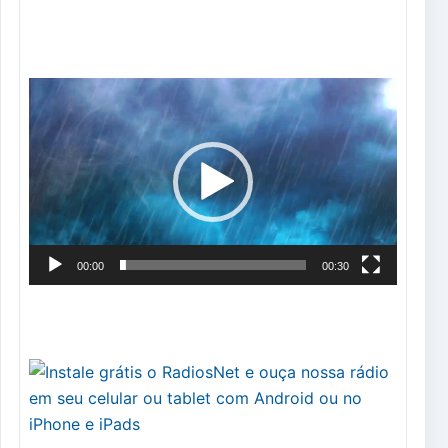
Tocador
de
vídeo
00:00
00:30