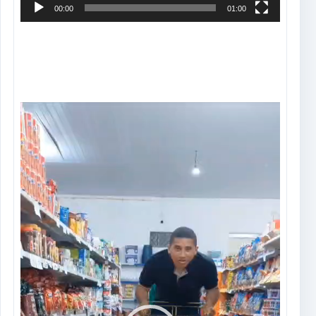
00:00
01:00
Tocador
de
vídeo