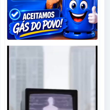
Tocador
de
vídeo