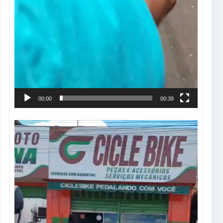
00:00
00:39
Tocador
de
vídeo