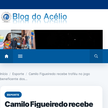
Pular
para
o
conteúdo
Abrir
Abrir
menu
busca
Início
/
Esporte
/
Camilo Figueiredo recebe troféu no jogo
beneficente dos…
ESPORTE
Camilo Figueiredo recebe