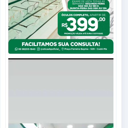
Tocador
de
vídeo