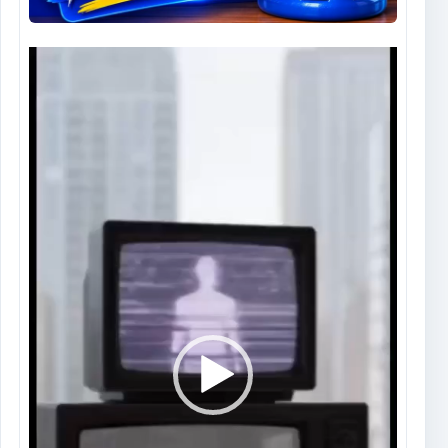
Tocador
de
vídeo