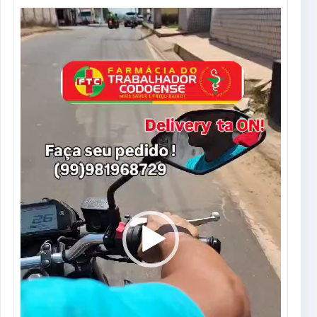
Tocador
de
vídeo