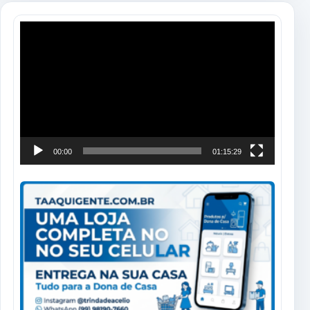
Tocador
de
vídeo
00:00
01:15:29