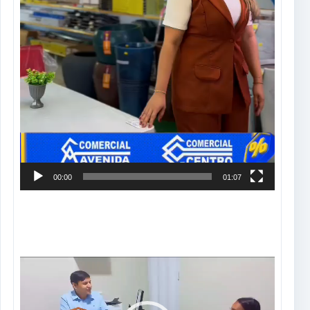
00:00
01:07
Tocador
de
vídeo