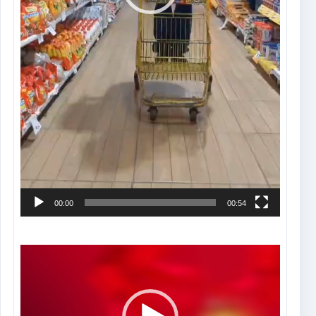
00:00
00:54
Tocador
de
vídeo