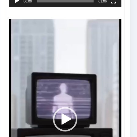
00:00
01:06
Tocador
de
vídeo