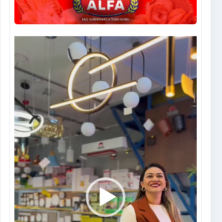
Tocador
de
vídeo