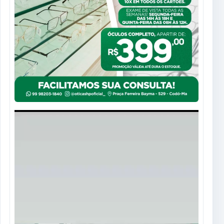
Tocador
de
vídeo