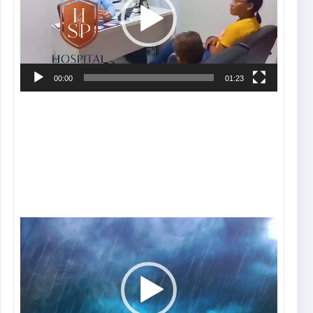
00:00
01:23
Tocador
de
vídeo