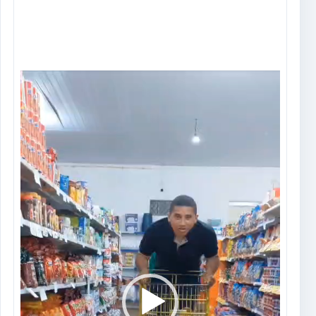
Tocador
de
vídeo