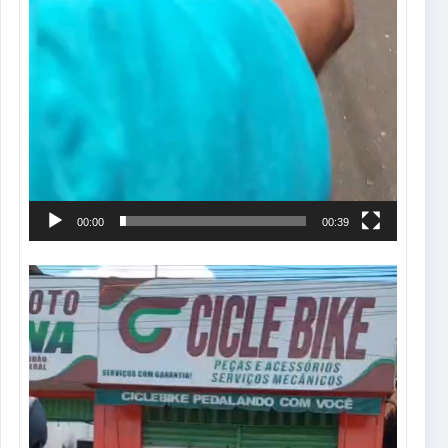
00:00
00:39
Tocador
de
vídeo