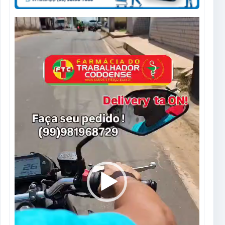
Tocador
de
vídeo