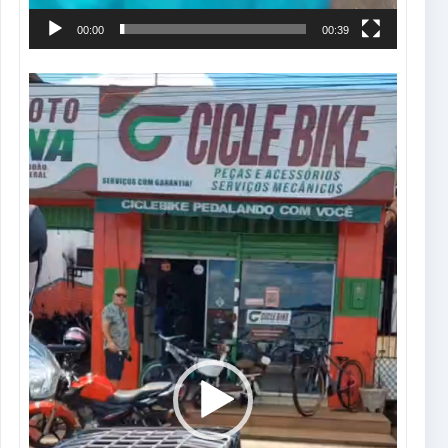
00:00
00:39
Tocador
de
vídeo