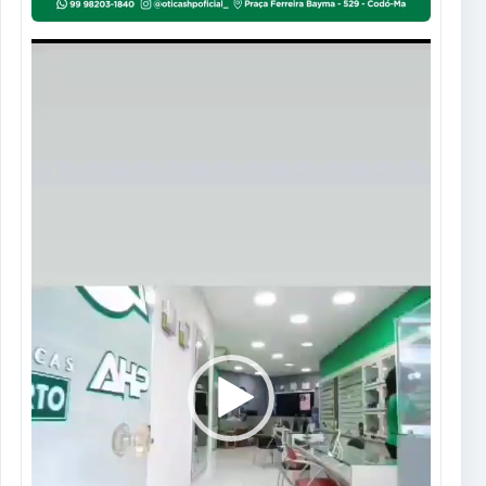
Tocador
de
vídeo