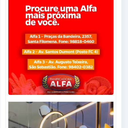
Tocador
de
vídeo