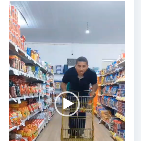
Tocador
de
vídeo