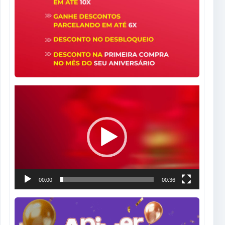
Tocador
de
vídeo
00:00
00:36