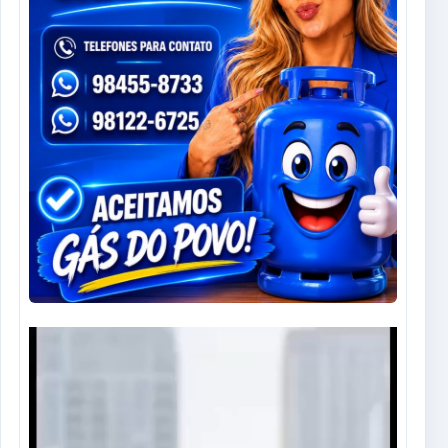
Tocador
de
vídeo