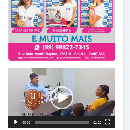
Tocador
de
vídeo
00:00
01:23