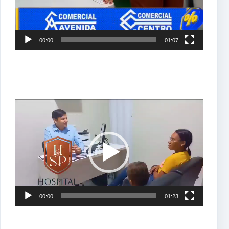
00:00
01:07
Tocador
de
vídeo
00:00
01:23