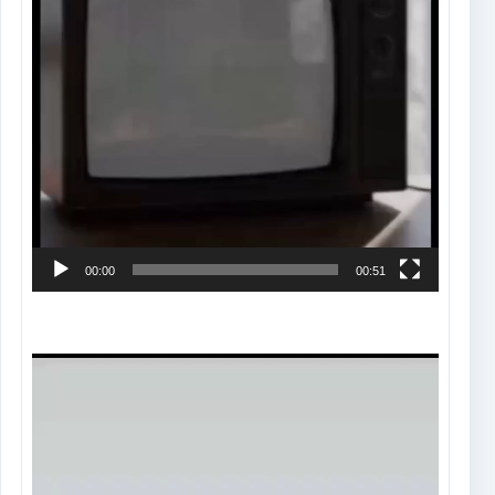
00:00
00:51
Tocador
de
vídeo