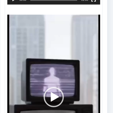
Tocador
de
vídeo