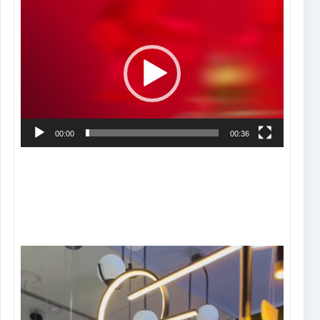
Tocador
de
vídeo
00:00
00:36
Tocador
de
vídeo