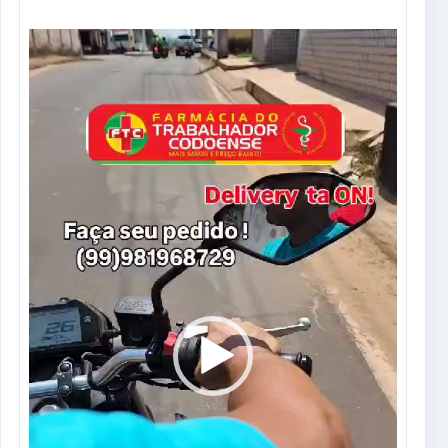
Tocador
de
vídeo