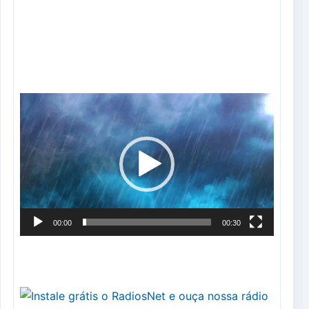
Tocador
de
vídeo
00:00
00:30