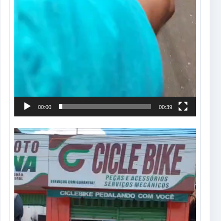
00:00
00:39
Tocador
de
vídeo