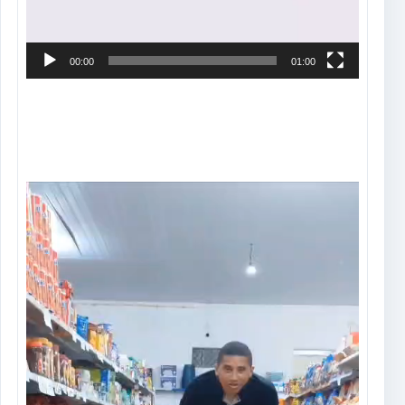
00:00
01:00
Tocador
de
vídeo