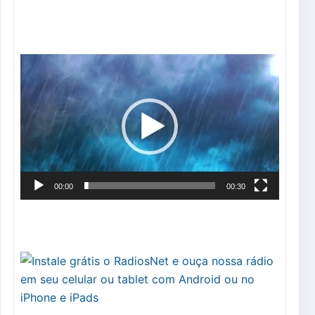
Tocador
de
vídeo
00:00
00:30