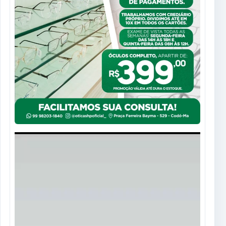
Tocador
de
vídeo