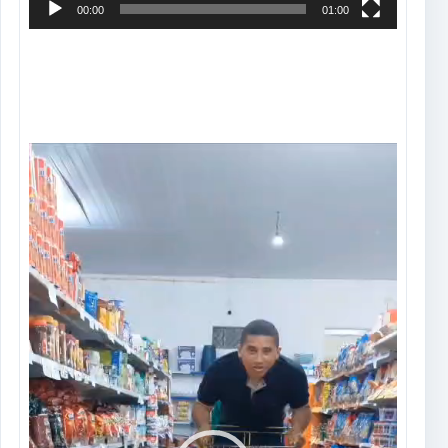
00:00
01:00
Tocador
de
vídeo