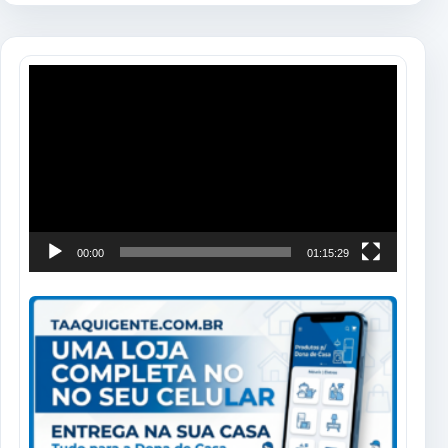
Tocador
de
vídeo
00:00
01:15:29