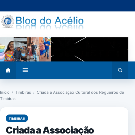
Pular
para
o
conteúdo
Abrir
Abrir
menu
busca
Início
/
Timbiras
/
Criada a Associação Cultural dos Regueiros de
Timbiras
TIMBIRAS
Criada a Associação