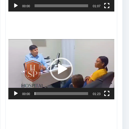
00:00
01:07
Tocador
de
vídeo
00:00
01:23