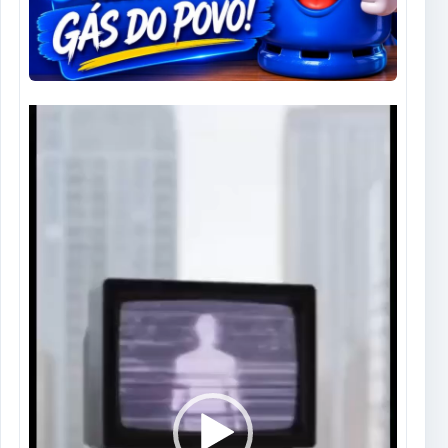
Tocador
de
vídeo