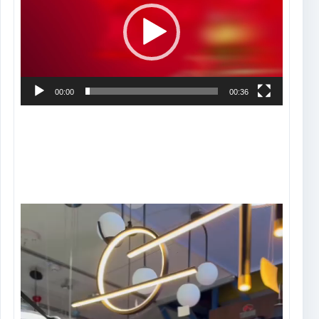
vídeo
00:00
00:36
Tocador
de
vídeo