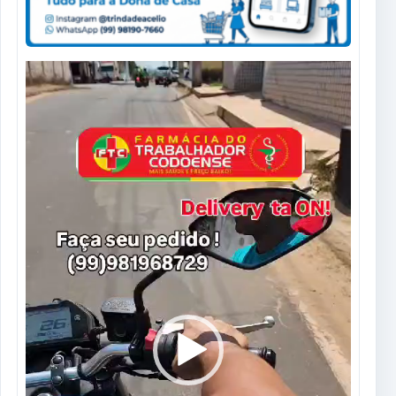
Tocador
de
vídeo