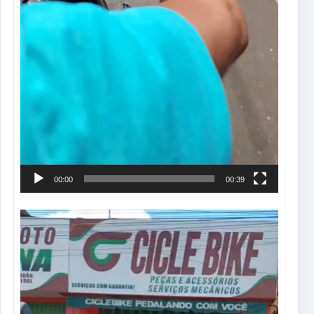
00:00
00:39
Tocador
de
vídeo