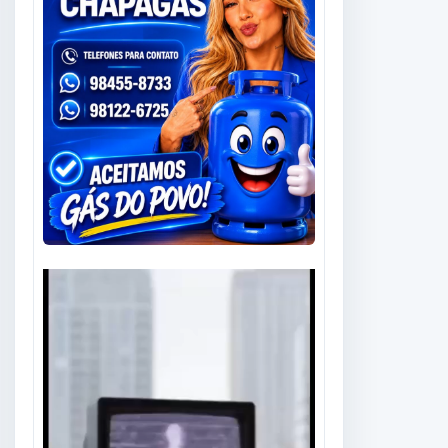
Tocador
de
vídeo