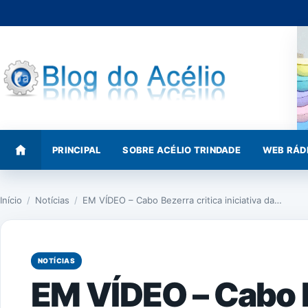
Pular
para
o
conteúdo
PRINCIPAL
SOBRE ACÉLIO TRINDADE
WEB RÁD
Início
/
Notícias
/
EM VÍDEO – Cabo Bezerra critica iniciativa da…
NOTÍCIAS
EM VÍDEO – Cabo B