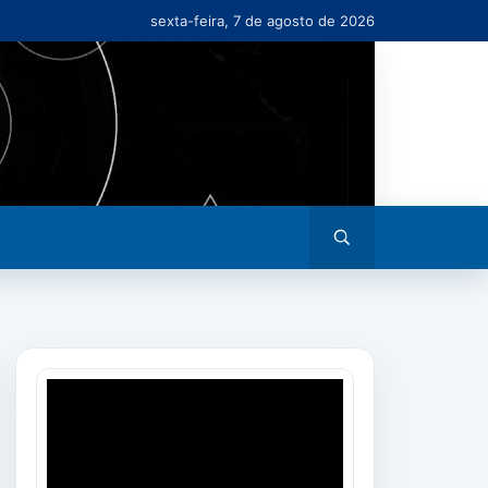
sexta-feira, 7 de agosto de 2026
Abrir
busca
Tocador
de
vídeo