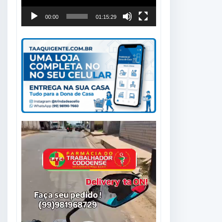
00:00
01:15:29
Tocador
de
vídeo