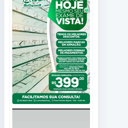
Tocador
de
vídeo