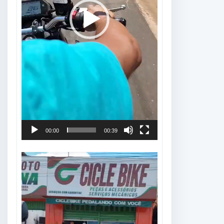
00:00
00:39
Tocador
de
vídeo