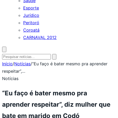
Saúde
Esporte
Jurídico
Peritoró
Coroatá
CARNAVAL 2012
Abrir
busca
Pesquisar
por:
Início
/
Notícias
/
“Eu faço é bater mesmo pra aprender
respeitar”,…
Notícias
“Eu faço é bater mesmo pra
aprender respeitar”, diz mulher que
bate em marido em Codó