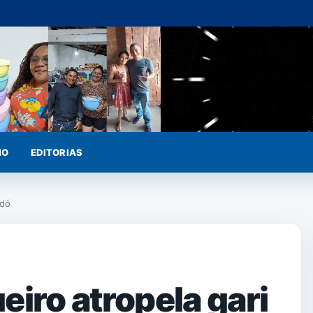
IO
EDITORIAS
odó
eiro atropela gari