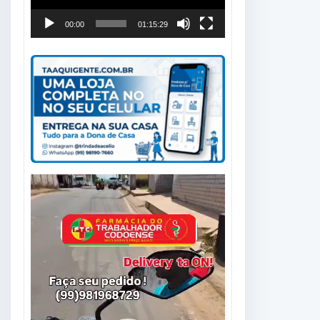
00:00
01:15:29
Tocador
de
vídeo