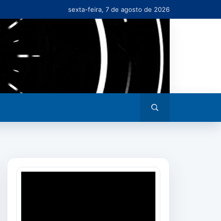
sexta-feira, 7 de agosto de 2026
Abrir
busca
Tocador
de
vídeo