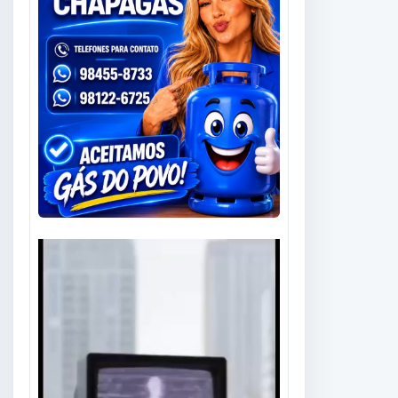
Tocador
de
vídeo