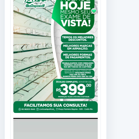
Tocador
de
vídeo