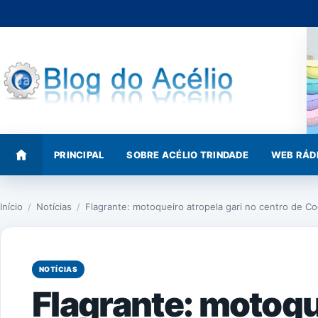
Pular
para
o
conteúdo
PRINCIPAL
SOBRE ACÉLIO TRINDADE
WEB RÁD
Início
/
Notícias
/
Flagrante: motoqueiro atropela gari no centro de C
NOTÍCIAS
Flagrante: motoqu