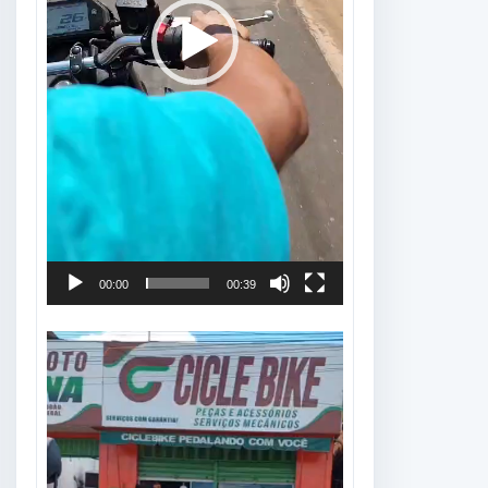
00:00
00:39
Tocador
de
vídeo