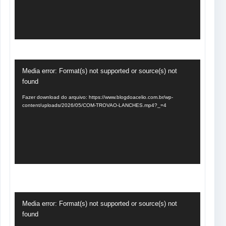
Tocador
Media error: Format(s) not supported or source(s) not
de
found
vídeo
Fazer download do arquivo: https://www.blogdoacelio.com.br/wp-
content/uploads/2026/05/COM-TROVAO-LANCHES.mp4?_=4
Tocador
Media error: Format(s) not supported or source(s) not
de
found
vídeo