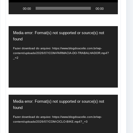
00:00
00:00
Tocador
Media error: Format(s) not supported or source(s) not
de
found
vídeo
Fazer download do arquivo: https://www.blogdoacelio.com.br/wp-
content/uploads/2026/07/COM-FARMACIA-DO-TRABALHADOR.mp4?
_=2
Tocador
Media error: Format(s) not supported or source(s) not
de
found
vídeo
Fazer download do arquivo: https://www.blogdoacelio.com.br/wp-
content/uploads/2026/07/COM-CICLO-BIKE.mp4?_=3