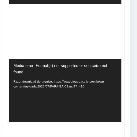
Tocador
Media error: Format(s) not supported or source(s) not
de
found
vídeo
Fazer download do arquivo: https://www.blogdoacelio.com.br/wp-
content/uploads/2026/07/PARAIBA-03.mp4?_=10