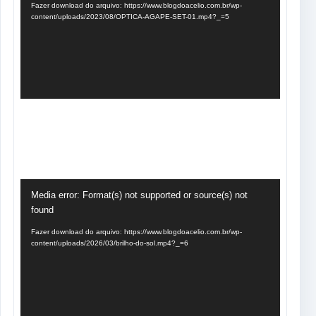
Fazer download do arquivo: https://www.blogdoacelio.com.br/wp-
content/uploads/2023/08/OPTICA-AGAPE-SET-01.mp4?_=5
Tocador
Media error: Format(s) not supported or source(s) not
de
found
vídeo
Fazer download do arquivo: https://www.blogdoacelio.com.br/wp-
content/uploads/2026/03/brilho-do-sol.mp4?_=6