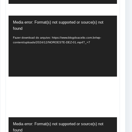
Tocador
Media error: Format(s) not supported or source(s) not
de
found
vídeo
Fazer download do arquivo: https://www.blogdoacelio.com.br/wp-
content/uploads/2024/12/NOROESTE-DEZ-01.mp4?_=7
Tocador
Media error: Format(s) not supported or source(s) not
de
found