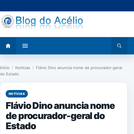
Pular
para
o
conteúdo
Abrir
Abrir
menu
busca
Início
/
Notícias
/
Flávio Dino anuncia nome de procurador-geral
do Estado
NOTÍCIAS
Flávio Dino anuncia nome
de procurador-geral do
Estado