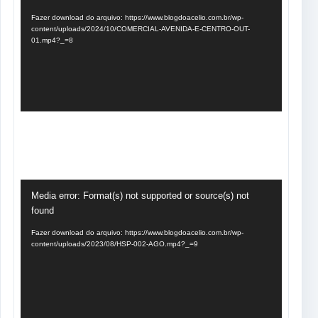
vídeo
Fazer download do arquivo: https://www.blogdoacelio.com.br/wp-
content/uploads/2024/10/COMERCIAL-AVENIDA-E-CENTRO-OUT-
01.mp4?_=8
Tocador
Media error: Format(s) not supported or source(s) not
de
found
vídeo
Fazer download do arquivo: https://www.blogdoacelio.com.br/wp-
content/uploads/2023/08/HSP-002-AGO.mp4?_=9