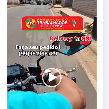
Tocador
de
vídeo