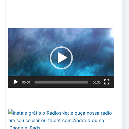
Tocador
de
vídeo
00:00
00:30