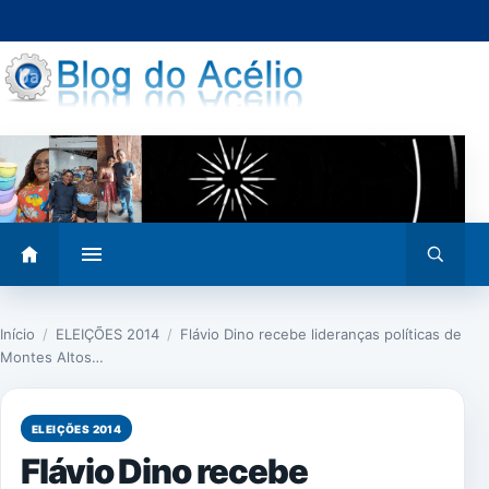
Pular
para
o
conteúdo
Abrir
Abrir
menu
busca
Início
/
ELEIÇÕES 2014
/
Flávio Dino recebe lideranças políticas de
Montes Altos…
ELEIÇÕES 2014
Flávio Dino recebe