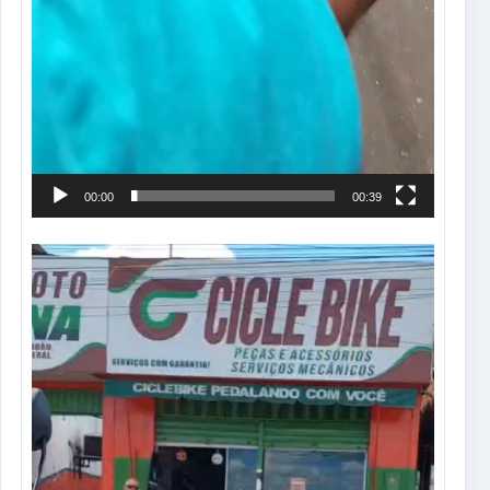
00:00
00:39
Tocador
de
vídeo