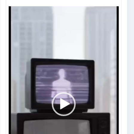
Tocador
de
vídeo