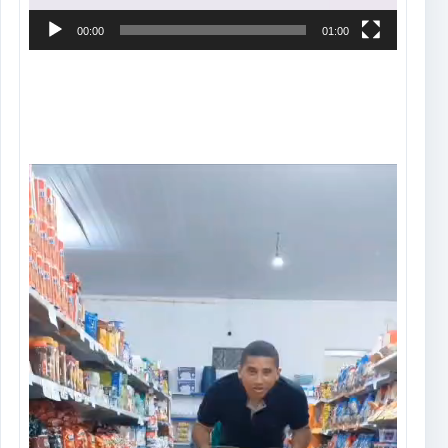
00:00
01:00
Tocador
de
vídeo