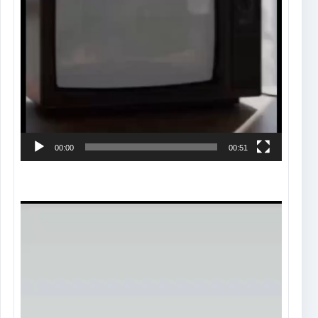
00:00
00:51
Tocador
de
vídeo