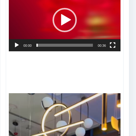
de
vídeo
00:00
00:36
Tocador
de
vídeo