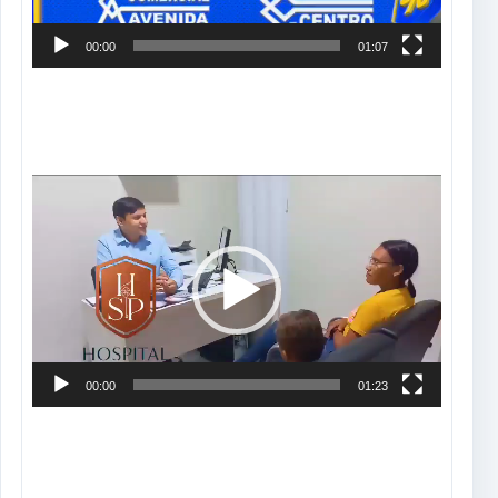
00:00
01:07
Tocador
de
vídeo
00:00
01:23